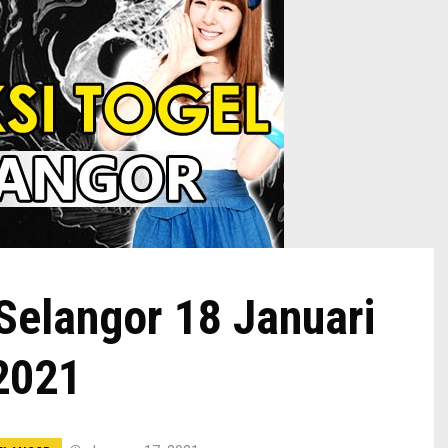
Selangor 18 Januari
2021