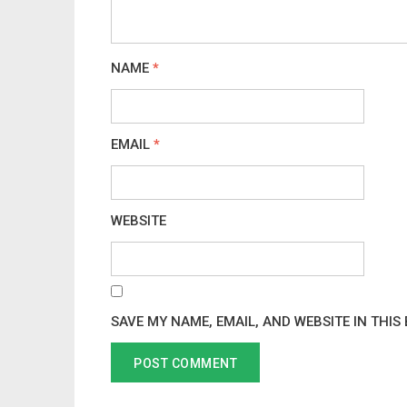
NAME
*
EMAIL
*
WEBSITE
SAVE MY NAME, EMAIL, AND WEBSITE IN THIS