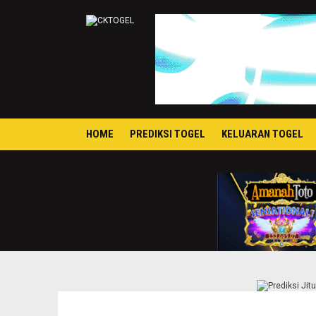
HOME
PREDIKSI TOGEL
KELUARAN TOGEL