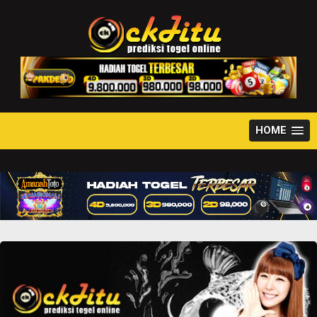
Skip
to
content
HOME