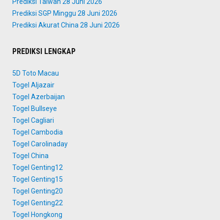
Prediksi Taiwan 28 Juni 2026
Prediksi SGP Minggu 28 Juni 2026
Prediksi Akurat China 28 Juni 2026
PREDIKSI LENGKAP
5D Toto Macau
Togel Aljazair
Togel Azerbaijan
Togel Bullseye
Togel Cagliari
Togel Cambodia
Togel Carolinaday
Togel China
Togel Genting12
Togel Genting15
Togel Genting20
Togel Genting22
Togel Hongkong