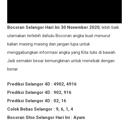
Bocoran Selangor Hari Ini 30 November 2020
, lebih baik
utamakan terlebih dahulu Bocoran angka kuat menurut
kalian masing masing dan jangan lupa untuk
menggabungkan informasi angka yang Kita tulis di bawah.
Jadi semakin besar kemungkinan untuk menebak dengan
benar.
Prediksi Selangor 4D : 4902, 4916
Prediksi Selangor 4D : 902, 916
Prediksi Selangor 4D : 02, 16
Colok Bebas Selangor : 9, 6, 1, 4
Bocoran Shio Selangor Hari Ini : Ayam