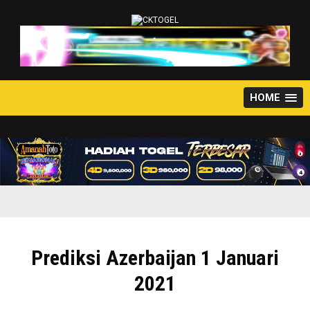
Skip
to
content
HOME
Prediksi Azerbaijan 1 Januari
2021