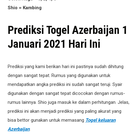
Shio = Kambing
Prediksi Togel Azerbaijan 1
Januari 2021 Hari Ini
Prediksi yang kami berikan hari ini pastinya sudah dihitung
dengan sangat tepat. Rumus yang digunakan untuk
mendapatkan angka prediksi ini sudah sangat teruji. Syair
digunakan dengan sangat tepat dicocokan dengan rumus-
rumus lainnya. Shio juga masuk ke dalam perhitungan. Jelas,
prediksi ini akan menjadi prediksi yang paling akurat yang
bisa bettor gunakan untuk memasang
Togel keluaran
Azerbaijan
.