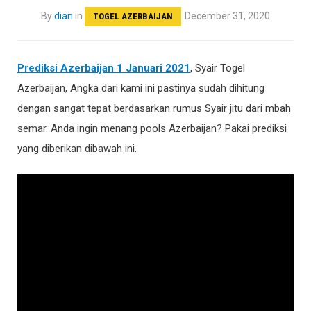
By
dian
in
December 31, 2020
TOGEL AZERBAIJAN
Prediksi Azerbaijan 1 Januari 2021
, Syair Togel
Azerbaijan, Angka dari kami ini pastinya sudah dihitung
dengan sangat tepat berdasarkan rumus Syair jitu dari mbah
semar. Anda ingin menang pools Azerbaijan? Pakai prediksi
yang diberikan dibawah ini.