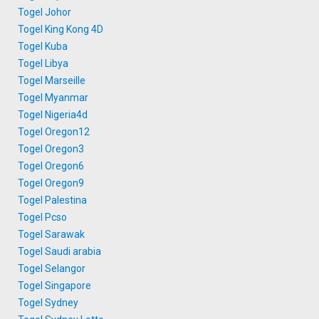
Togel Johor
Togel King Kong 4D
Togel Kuba
Togel Libya
Togel Marseille
Togel Myanmar
Togel Nigeria4d
Togel Oregon12
Togel Oregon3
Togel Oregon6
Togel Oregon9
Togel Palestina
Togel Pcso
Togel Sarawak
Togel Saudi arabia
Togel Selangor
Togel Singapore
Togel Sydney