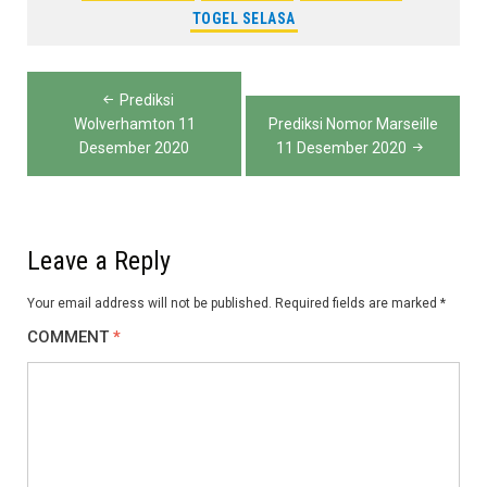
TOGEL SELASA
Post
Prediksi
navigation
Wolverhamton 11
Prediksi Nomor Marseille
Desember 2020
11 Desember 2020
Leave a Reply
Your email address will not be published.
Required fields are marked
*
COMMENT
*