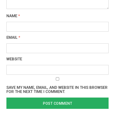
NAME
*
EMAIL
*
WEBSITE
SAVE MY NAME, EMAIL, AND WEBSITE IN THIS BROWSER
FOR THE NEXT TIME I COMMENT.