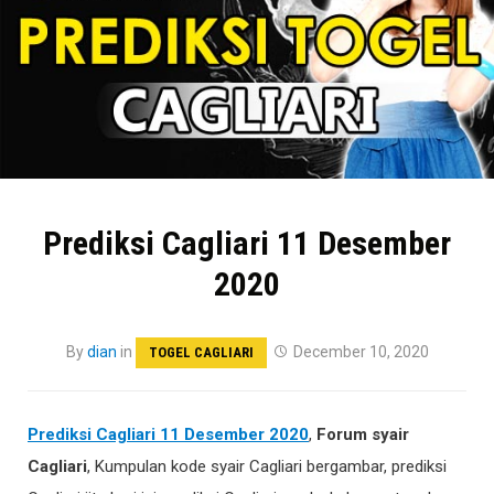
Prediksi Cagliari 11 Desember
2020
By
dian
in
December 10, 2020
TOGEL CAGLIARI
Prediksi Cagliari 11 Desember 2020
,
Forum syair
Cagliari
, Kumpulan kode syair Cagliari bergambar, prediksi