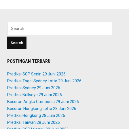
Search
for:
POSTINGAN TERBARU
Prediksi SGP Senin 29 Juni 2026
Prediksi Togel Sydney Lotto 29 Juni 2026
Prediksi Sydney 29 Juni 2026
Prediksi Bullseye 29 Juni 2026
Bocoran Angka Cambodia 29 Juni 2026
Bocoran Hongkong Lotto 28 Juni 2026
Prediksi Hongkong 28 Juni 2026
Prediksi Taiwan 28 Juni 2026