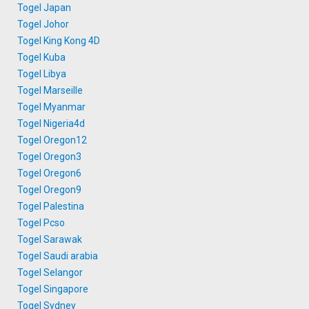
Togel Japan
Togel Johor
Togel King Kong 4D
Togel Kuba
Togel Libya
Togel Marseille
Togel Myanmar
Togel Nigeria4d
Togel Oregon12
Togel Oregon3
Togel Oregon6
Togel Oregon9
Togel Palestina
Togel Pcso
Togel Sarawak
Togel Saudi arabia
Togel Selangor
Togel Singapore
Togel Sydney