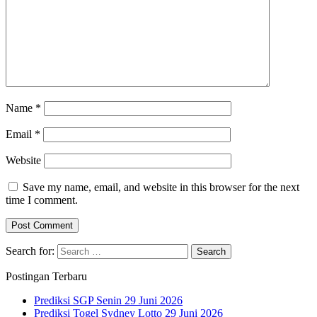
Name
*
Email
*
Website
Save my name, email, and website in this browser for the next
time I comment.
Search for:
Postingan Terbaru
Prediksi SGP Senin 29 Juni 2026
Prediksi Togel Sydney Lotto 29 Juni 2026