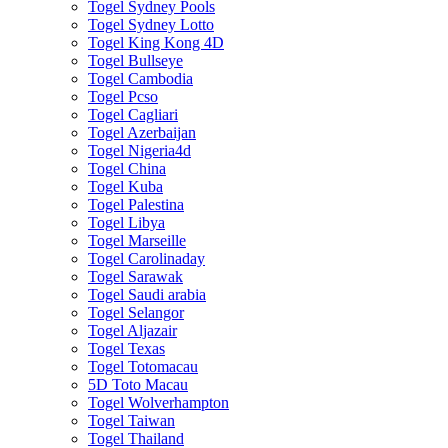
Togel Sydney Pools
Togel Sydney Lotto
Togel King Kong 4D
Togel Bullseye
Togel Cambodia
Togel Pcso
Togel Cagliari
Togel Azerbaijan
Togel Nigeria4d
Togel China
Togel Kuba
Togel Palestina
Togel Libya
Togel Marseille
Togel Carolinaday
Togel Sarawak
Togel Saudi arabia
Togel Selangor
Togel Aljazair
Togel Texas
Togel Totomacau
5D Toto Macau
Togel Wolverhampton
Togel Taiwan
Togel Thailand