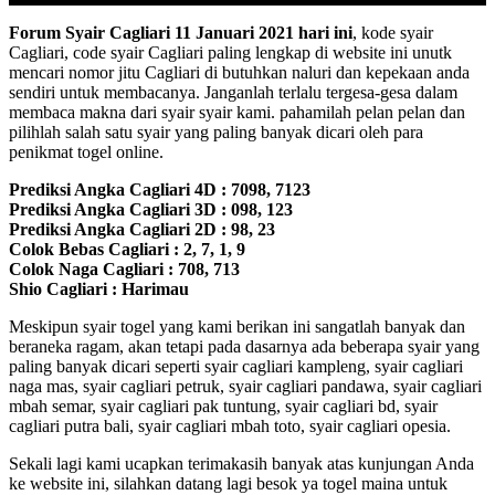
Forum Syair Cagliari 11 Januari 2021 hari ini
, kode syair
Cagliari, code syair Cagliari paling lengkap di website ini unutk
mencari nomor jitu Cagliari di butuhkan naluri dan kepekaan anda
sendiri untuk membacanya. Janganlah terlalu tergesa-gesa dalam
membaca makna dari syair syair kami. pahamilah pelan pelan dan
pilihlah salah satu syair yang paling banyak dicari oleh para
penikmat togel online.
Prediksi Angka Cagliari 4D : 7098, 7123
Prediksi Angka Cagliari 3D : 098, 123
Prediksi Angka Cagliari 2D : 98, 23
Colok Bebas Cagliari : 2, 7, 1, 9
Colok Naga Cagliari : 708, 713
Shio Cagliari : Harimau
Meskipun syair togel yang kami berikan ini sangatlah banyak dan
beraneka ragam, akan tetapi pada dasarnya ada beberapa syair yang
paling banyak dicari seperti syair cagliari kampleng, syair cagliari
naga mas, syair cagliari petruk, syair cagliari pandawa, syair cagliari
mbah semar, syair cagliari pak tuntung, syair cagliari bd, syair
cagliari putra bali, syair cagliari mbah toto, syair cagliari opesia.
Sekali lagi kami ucapkan terimakasih banyak atas kunjungan Anda
ke website ini, silahkan datang lagi besok ya togel maina untuk