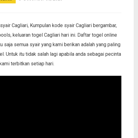
 syair Cagliari, Kumpulan kode syair Cagliari bergambar,
pools, keluaran togel Cagliari hari ini. Daftar togel online
tu saja semua syair yang kami berikan adalah yang paling
l. Untuk itu tidak salah lagi apabila anda sebagai pecinta
ami terbitkan setiap hari.