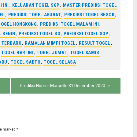
 INI
,
KELUARAN TOGEL SGP
,
MASTER PREDIKSI TOGEL
EL
,
PREDIKSI TOGEL AKURAT
,
PREDIKSI TOGEL BESOK
,
 TOGEL HONGKONG
,
PREDIKSI TOGEL MALAM INI
,
L SENIN
,
PREDIKSI TOGEL SG
,
PREDIKSI TOGEL SGP
,
L TERBARU
,
RAMALAN MIMPI TOGEL
,
RESULT TOGEL
,
,
TOGEL HARI INI
,
TOGEL JUMAT
,
TOGEL KAMIS
,
ABU
,
TOGEL SABTU
,
TOGEL SELASA
Prediksi Nomor Marseille 31 Desember 2020
are marked
*