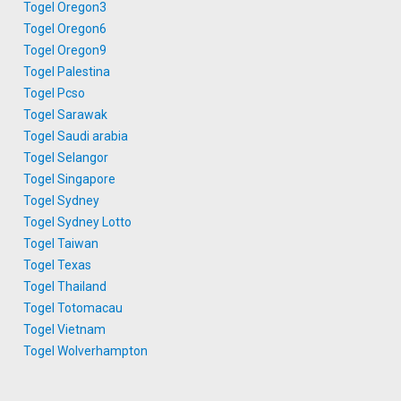
Togel Oregon3
Togel Oregon6
Togel Oregon9
Togel Palestina
Togel Pcso
Togel Sarawak
Togel Saudi arabia
Togel Selangor
Togel Singapore
Togel Sydney
Togel Sydney Lotto
Togel Taiwan
Togel Texas
Togel Thailand
Togel Totomacau
Togel Vietnam
Togel Wolverhampton