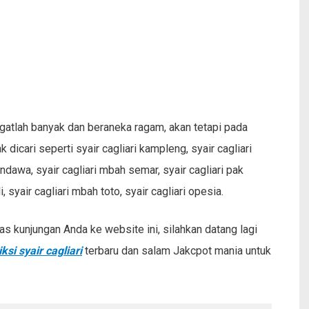
ngatlah banyak dan beraneka ragam, akan tetapi pada
dicari seperti syair cagliari kampleng, syair cagliari
pandawa, syair cagliari mbah semar, syair cagliari pak
li, syair cagliari mbah toto, syair cagliari opesia.
as kunjungan Anda ke website ini, silahkan datang lagi
ksi syair cagliari
terbaru dan salam Jakcpot mania untuk