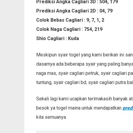
Prediksi Angka Cagliari 3D : 504, 179
Prediksi Angka Cagliari 2D : 04, 79
Colok Bebas Cagliari : 9, 7, 1, 2
Colok Naga Cagliari : 754, 219
Shio Cagliari : Kuda
Meskipun syair togel yang kami berikan ini sa
dasarnya ada beberapa syair yang paling banyak 
naga mas, syair cagliari petruk, syair cagliari 
tuntung, syair cagliari bd, syair cagliari putra ba
Sekali lagi kami ucapkan terimakasih banyak at
besok ya togel maina untuk mendapatkan
predi
kita semuanya.