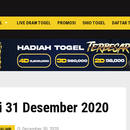
Skip
to
content
L
LIVE DRAW TOGEL
PROMOSI
SHIO TOGEL
DAFTAR 
ri 31 Desember 2020
December 30, 2020
GLIARI