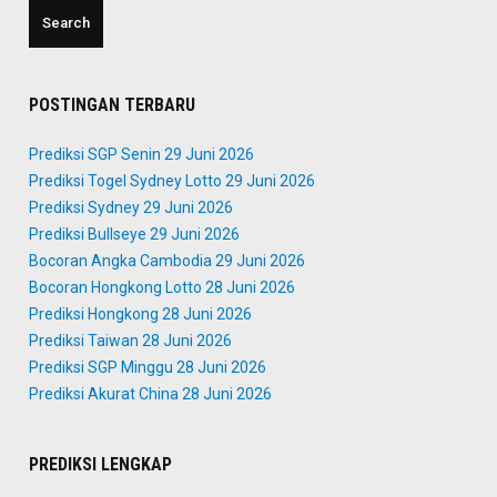
POSTINGAN TERBARU
Prediksi SGP Senin 29 Juni 2026
Prediksi Togel Sydney Lotto 29 Juni 2026
Prediksi Sydney 29 Juni 2026
Prediksi Bullseye 29 Juni 2026
Bocoran Angka Cambodia 29 Juni 2026
Bocoran Hongkong Lotto 28 Juni 2026
Prediksi Hongkong 28 Juni 2026
Prediksi Taiwan 28 Juni 2026
Prediksi SGP Minggu 28 Juni 2026
Prediksi Akurat China 28 Juni 2026
PREDIKSI LENGKAP