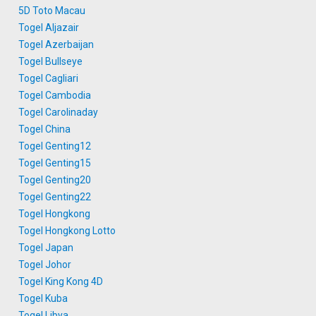
5D Toto Macau
Togel Aljazair
Togel Azerbaijan
Togel Bullseye
Togel Cagliari
Togel Cambodia
Togel Carolinaday
Togel China
Togel Genting12
Togel Genting15
Togel Genting20
Togel Genting22
Togel Hongkong
Togel Hongkong Lotto
Togel Japan
Togel Johor
Togel King Kong 4D
Togel Kuba
Togel Libya