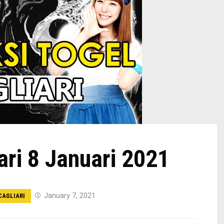
ari 8 Januari 2021
January 7, 2021
CAGLIARI