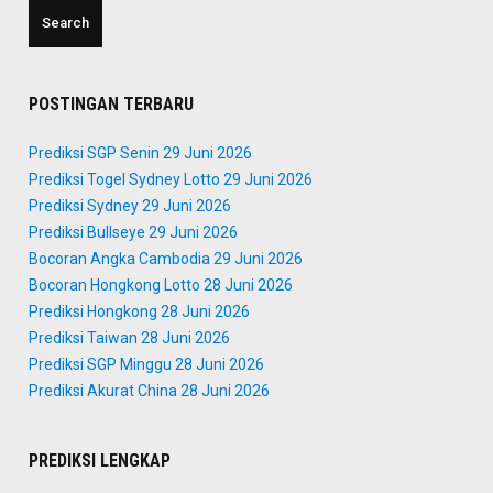
POSTINGAN TERBARU
Prediksi SGP Senin 29 Juni 2026
Prediksi Togel Sydney Lotto 29 Juni 2026
Prediksi Sydney 29 Juni 2026
Prediksi Bullseye 29 Juni 2026
Bocoran Angka Cambodia 29 Juni 2026
Bocoran Hongkong Lotto 28 Juni 2026
Prediksi Hongkong 28 Juni 2026
Prediksi Taiwan 28 Juni 2026
Prediksi SGP Minggu 28 Juni 2026
Prediksi Akurat China 28 Juni 2026
PREDIKSI LENGKAP