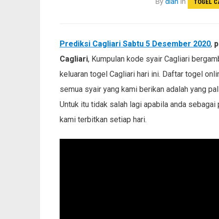
By
dian
in
TOGEL C
Prediksi Cagliari Sabtu 5 Desember 2020
,
p
Cagliari
, Kumpulan kode syair Cagliari bergambar,
keluaran togel Cagliari hari ini. Daftar togel o
semua syair yang kami berikan adalah yang pali
Untuk itu tidak salah lagi apabila anda sebagai
kami terbitkan setiap hari.