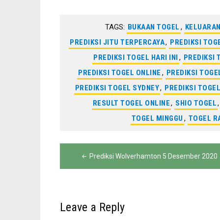
TAGS:
BUKAAN TOGEL
,
KELUARAN 
PREDIKSI JITU TERPERCAYA
,
PREDIKSI TOG
PREDIKSI TOGEL HARI INI
,
PREDIKSI
PREDIKSI TOGEL ONLINE
,
PREDIKSI TOGE
PREDIKSI TOGEL SYDNEY
,
PREDIKSI TOGE
RESULT TOGEL ONLINE
,
SHIO TOGEL
TOGEL MINGGU
,
TOGEL R
Post
Prediksi Wolverhamton 5 Desember 2020
navigation
Leave a Reply