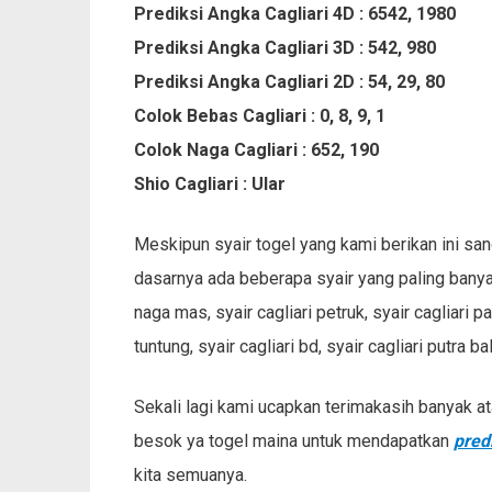
Prediksi Angka Cagliari 4D : 6542, 1980
Prediksi Angka Cagliari 3D : 542, 980
Prediksi Angka Cagliari 2D : 54, 29, 80
Colok Bebas Cagliari : 0, 8, 9, 1
Colok Naga Cagliari : 652, 190
Shio Cagliari : Ular
Meskipun syair togel yang kami berikan ini sa
dasarnya ada beberapa syair yang paling banyak 
naga mas, syair cagliari petruk, syair cagliari 
tuntung, syair cagliari bd, syair cagliari putra ba
Sekali lagi kami ucapkan terimakasih banyak at
besok ya togel maina untuk mendapatkan
predi
kita semuanya.