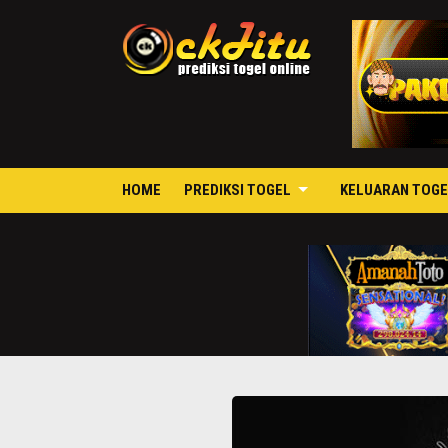
HOME
PREDIKSI TOGEL
KELUARAN TOGE