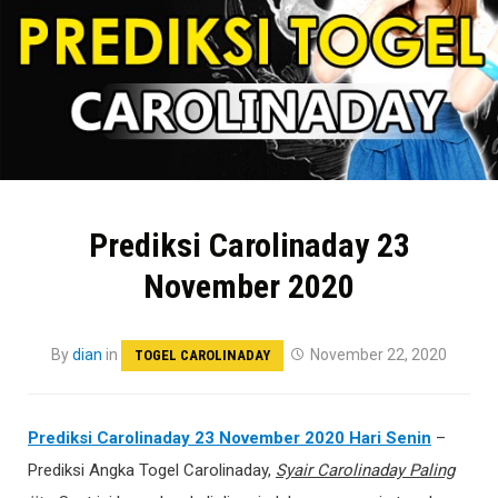
Prediksi Carolinaday 23
November 2020
By
dian
in
November 22, 2020
TOGEL CAROLINADAY
Prediksi Carolinaday 23 November 2020 Hari Senin
–
Prediksi Angka Togel Carolinaday,
Syair Carolinaday Paling