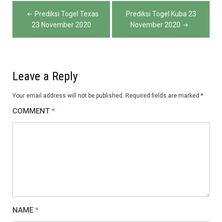
Post
Prediksi Togel Texas
Prediksi Togel Kuba 23
navigation
23 November 2020
November 2020
Leave a Reply
Your email address will not be published.
Required fields are marked
*
COMMENT
*
NAME
*