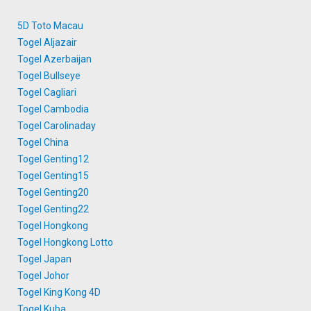
5D Toto Macau
Togel Aljazair
Togel Azerbaijan
Togel Bullseye
Togel Cagliari
Togel Cambodia
Togel Carolinaday
Togel China
Togel Genting12
Togel Genting15
Togel Genting20
Togel Genting22
Togel Hongkong
Togel Hongkong Lotto
Togel Japan
Togel Johor
Togel King Kong 4D
Togel Kuba