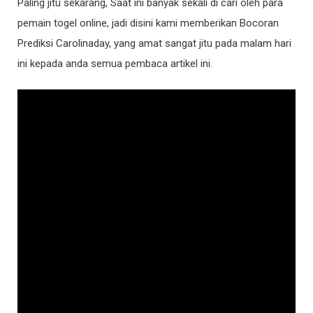
Paling jitu sekarang, Saat ini banyak sekali di cari oleh para
pemain togel online, jadi disini kami memberikan Bocoran
Prediksi Carolinaday, yang amat sangat jitu pada malam hari
ini kepada anda semua pembaca artikel ini.