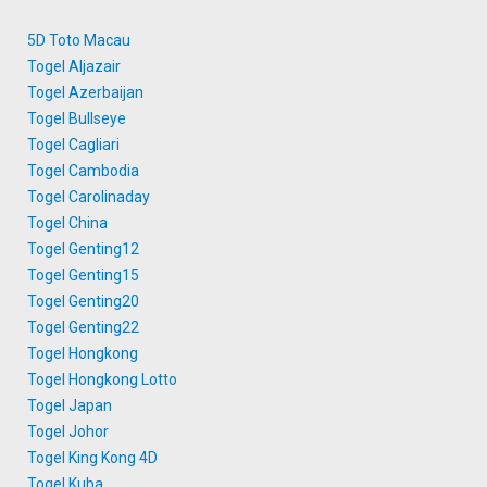
5D Toto Macau
Togel Aljazair
Togel Azerbaijan
Togel Bullseye
Togel Cagliari
Togel Cambodia
Togel Carolinaday
Togel China
Togel Genting12
Togel Genting15
Togel Genting20
Togel Genting22
Togel Hongkong
Togel Hongkong Lotto
Togel Japan
Togel Johor
Togel King Kong 4D
Togel Kuba