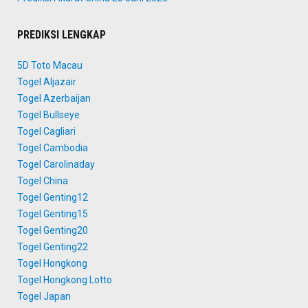
PREDIKSI LENGKAP
5D Toto Macau
Togel Aljazair
Togel Azerbaijan
Togel Bullseye
Togel Cagliari
Togel Cambodia
Togel Carolinaday
Togel China
Togel Genting12
Togel Genting15
Togel Genting20
Togel Genting22
Togel Hongkong
Togel Hongkong Lotto
Togel Japan