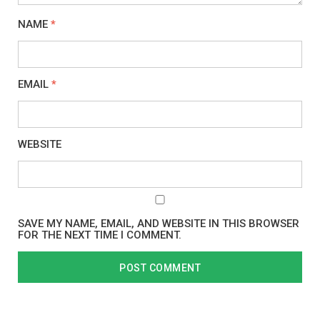
NAME
*
EMAIL
*
WEBSITE
SAVE MY NAME, EMAIL, AND WEBSITE IN THIS BROWSER
FOR THE NEXT TIME I COMMENT.