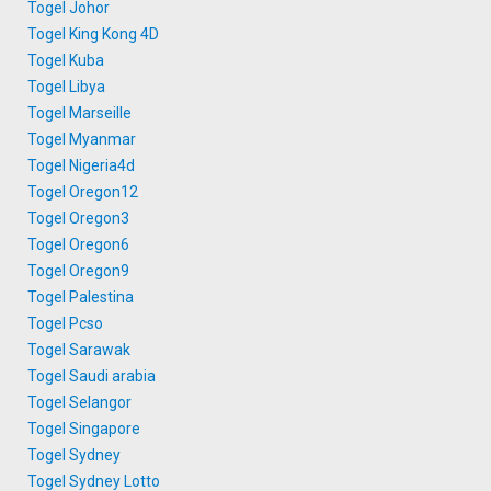
Togel Johor
Togel King Kong 4D
Togel Kuba
Togel Libya
Togel Marseille
Togel Myanmar
Togel Nigeria4d
Togel Oregon12
Togel Oregon3
Togel Oregon6
Togel Oregon9
Togel Palestina
Togel Pcso
Togel Sarawak
Togel Saudi arabia
Togel Selangor
Togel Singapore
Togel Sydney
Togel Sydney Lotto