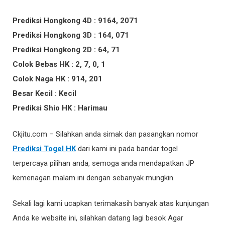
Prediksi Hongkong 4D : 9164, 2071
Prediksi Hongkong 3D : 164, 071
Prediksi Hongkong 2D : 64, 71
Colok Bebas HK : 2, 7, 0, 1
Colok Naga HK : 914, 201
Besar Kecil : Kecil
Prediksi Shio HK : Harimau
Ckjitu.com – Silahkan anda simak dan pasangkan nomor
Prediksi Togel HK
dari kami ini pada bandar togel
terpercaya pilihan anda, semoga anda mendapatkan JP
kemenagan malam ini dengan sebanyak mungkin.
Sekali lagi kami ucapkan terimakasih banyak atas kunjungan
Anda ke website ini, silahkan datang lagi besok Agar