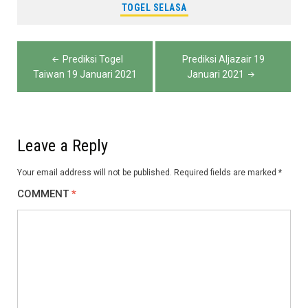
TOGEL SELASA
Post
Prediksi Togel
Prediksi Aljazair 19
navigation
Taiwan 19 Januari 2021
Januari 2021
Leave a Reply
Your email address will not be published.
Required fields are marked
*
COMMENT
*