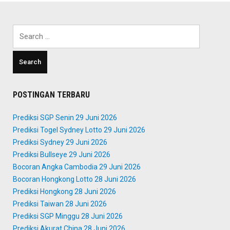
Search
for:
POSTINGAN TERBARU
Prediksi SGP Senin 29 Juni 2026
Prediksi Togel Sydney Lotto 29 Juni 2026
Prediksi Sydney 29 Juni 2026
Prediksi Bullseye 29 Juni 2026
Bocoran Angka Cambodia 29 Juni 2026
Bocoran Hongkong Lotto 28 Juni 2026
Prediksi Hongkong 28 Juni 2026
Prediksi Taiwan 28 Juni 2026
Prediksi SGP Minggu 28 Juni 2026
Prediksi Akurat China 28 Juni 2026