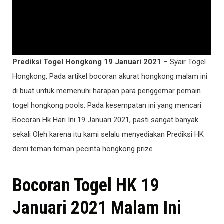
Prediksi Togel Hongkong 19 Januari 2021
– Syair Togel
Hongkong, Pada artikel bocoran akurat hongkong malam ini
di buat untuk memenuhi harapan para penggemar pemain
togel hongkong pools. Pada kesempatan ini yang mencari
Bocoran Hk Hari Ini 19 Januari 2021, pasti sangat banyak
sekali Oleh karena itu kami selalu menyediakan Prediksi HK
demi teman teman pecinta hongkong prize.
Bocoran Togel HK 19
Januari 2021 Malam Ini