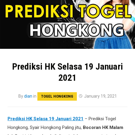
Prediksi HK Selasa 19 Januari
2021
By
dian
in
January 19, 2021
TOGEL HONGKONG
Prediksi HK Selasa 19 Januari 2021
– Prediksi Togel
Hongkong, Syair Hongkong Paling jitu,
Bocoran HK Malam