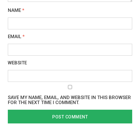
NAME
*
EMAIL
*
WEBSITE
SAVE MY NAME, EMAIL, AND WEBSITE IN THIS BROWSER
FOR THE NEXT TIME I COMMENT.