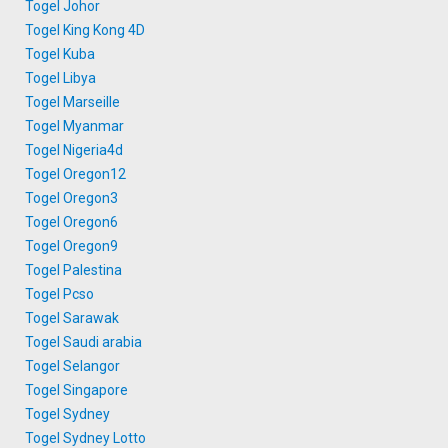
Togel Johor
Togel King Kong 4D
Togel Kuba
Togel Libya
Togel Marseille
Togel Myanmar
Togel Nigeria4d
Togel Oregon12
Togel Oregon3
Togel Oregon6
Togel Oregon9
Togel Palestina
Togel Pcso
Togel Sarawak
Togel Saudi arabia
Togel Selangor
Togel Singapore
Togel Sydney
Togel Sydney Lotto