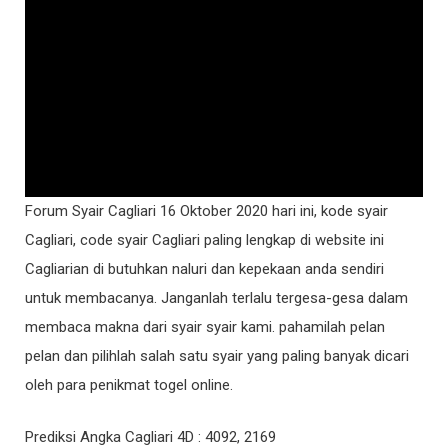
Forum Syair Cagliari 16 Oktober 2020 hari ini, kode syair
Cagliari, code syair Cagliari paling lengkap di website ini
Cagliarian di butuhkan naluri dan kepekaan anda sendiri
untuk membacanya. Janganlah terlalu tergesa-gesa dalam
membaca makna dari syair syair kami. pahamilah pelan
pelan dan pilihlah salah satu syair yang paling banyak dicari
oleh para penikmat togel online.
Prediksi Angka Cagliari 4D : 4092, 2169