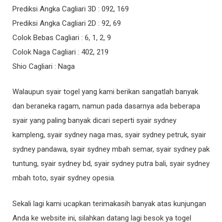
Prediksi Angka Cagliari 3D : 092, 169
Prediksi Angka Cagliari 2D : 92, 69
Colok Bebas Cagliari : 6, 1, 2, 9
Colok Naga Cagliari : 402, 219
Shio Cagliari : Naga
Walaupun syair togel yang kami berikan sangatlah banyak
dan beraneka ragam, namun pada dasarnya ada beberapa
syair yang paling banyak dicari seperti syair sydney
kampleng, syair sydney naga mas, syair sydney petruk, syair
sydney pandawa, syair sydney mbah semar, syair sydney pak
tuntung, syair sydney bd, syair sydney putra bali, syair sydney
mbah toto, syair sydney opesia.
Sekali lagi kami ucapkan terimakasih banyak atas kunjungan
Anda ke website ini, silahkan datang lagi besok ya togel