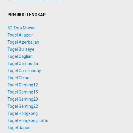
PREDIKSI LENGKAP
5D Toto Macau
Togel Aljazair
Togel Azerbaijan
Togel Bullseye
Togel Cagliari
Togel Cambodia
Togel Carolinaday
Togel China
Togel Genting12
Togel Genting15
Togel Genting20
Togel Genting22
Togel Hongkong
Togel Hongkong Lotto
Togel Japan