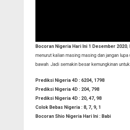
Bocoran Nigeria Hari Ini 1 Desember 2020
,
menurut kalian masing masing dan jangan lupa 
bawah. Jadi semakin besar kemungkinan untu
Prediksi Nigeria 4D : 6204, 1798
Prediksi Nigeria 4D : 204, 798
Prediksi Nigeria 4D : 20, 47, 98
Colok Bebas Nigeria : 8, 7, 9, 1
Bocoran Shio Nigeria Hari Ini : Babi