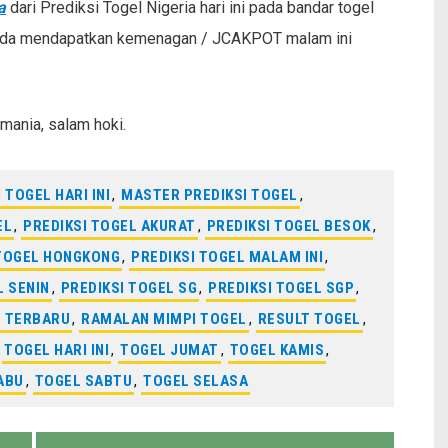
a
dari Prediksi Togel Nigeria hari ini pada bandar togel
 anda mendapatkan kemenagan / JCAKPOT malam ini
mania, salam hoki.
TOGEL HARI INI
,
MASTER PREDIKSI TOGEL
,
EL
,
PREDIKSI TOGEL AKURAT
,
PREDIKSI TOGEL BESOK
,
 TOGEL HONGKONG
,
PREDIKSI TOGEL MALAM INI
,
L SENIN
,
PREDIKSI TOGEL SG
,
PREDIKSI TOGEL SGP
,
L TERBARU
,
RAMALAN MIMPI TOGEL
,
RESULT TOGEL
,
,
TOGEL HARI INI
,
TOGEL JUMAT
,
TOGEL KAMIS
,
ABU
,
TOGEL SABTU
,
TOGEL SELASA