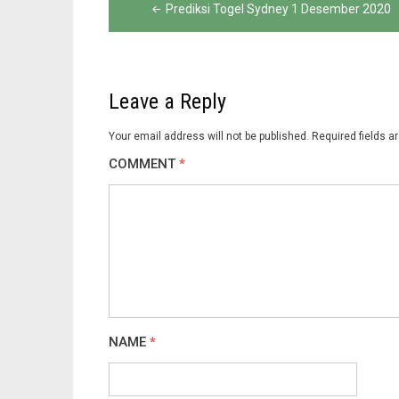
Post
Prediksi Togel Sydney 1 Desember 2020
navigation
Leave a Reply
Your email address will not be published.
Required fields 
COMMENT
*
NAME
*