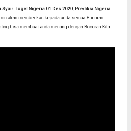
 Syair Togel Nigeria 01 Des 2020
,
Prediksi Nigeria
 admin akan memberikan kepada anda semua Bocoran
 paling bisa membuat anda menang dengan Bocoran Kita