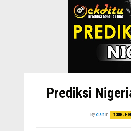
Prediksi Niger
By
dian
in
TOGEL NI