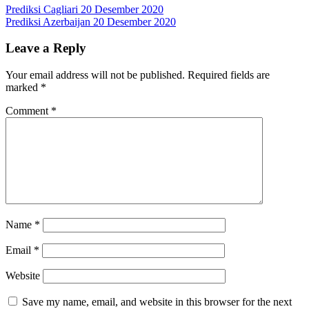
Prediksi Cagliari 20 Desember 2020
Prediksi Azerbaijan 20 Desember 2020
Leave a Reply
Your email address will not be published.
Required fields are
marked
*
Comment
*
Name
*
Email
*
Website
Save my name, email, and website in this browser for the next