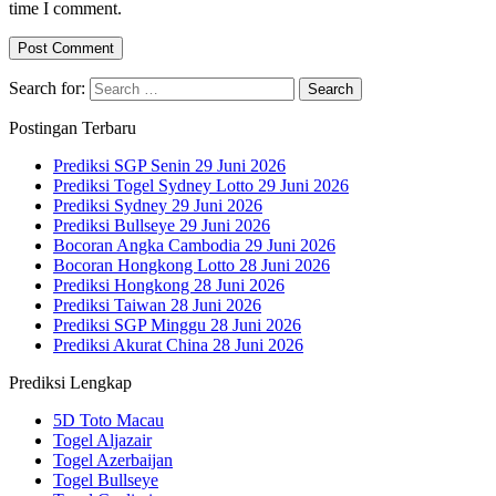
time I comment.
Search for:
Postingan Terbaru
Prediksi SGP Senin 29 Juni 2026
Prediksi Togel Sydney Lotto 29 Juni 2026
Prediksi Sydney 29 Juni 2026
Prediksi Bullseye 29 Juni 2026
Bocoran Angka Cambodia 29 Juni 2026
Bocoran Hongkong Lotto 28 Juni 2026
Prediksi Hongkong 28 Juni 2026
Prediksi Taiwan 28 Juni 2026
Prediksi SGP Minggu 28 Juni 2026
Prediksi Akurat China 28 Juni 2026
Prediksi Lengkap
5D Toto Macau
Togel Aljazair
Togel Azerbaijan
Togel Bullseye