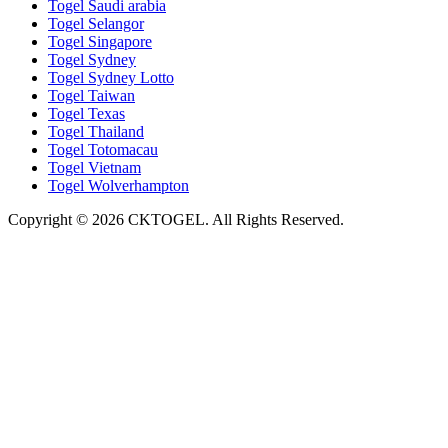
Togel Saudi arabia
Togel Selangor
Togel Singapore
Togel Sydney
Togel Sydney Lotto
Togel Taiwan
Togel Texas
Togel Thailand
Togel Totomacau
Togel Vietnam
Togel Wolverhampton
Copyright © 2026 CKTOGEL. All Rights Reserved.