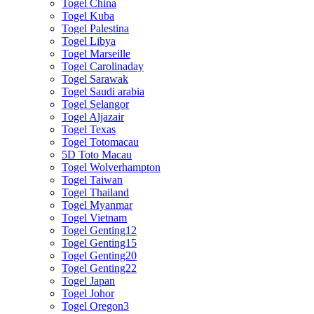
Togel China
Togel Kuba
Togel Palestina
Togel Libya
Togel Marseille
Togel Carolinaday
Togel Sarawak
Togel Saudi arabia
Togel Selangor
Togel Aljazair
Togel Texas
Togel Totomacau
5D Toto Macau
Togel Wolverhampton
Togel Taiwan
Togel Thailand
Togel Myanmar
Togel Vietnam
Togel Genting12
Togel Genting15
Togel Genting20
Togel Genting22
Togel Japan
Togel Johor
Togel Oregon3