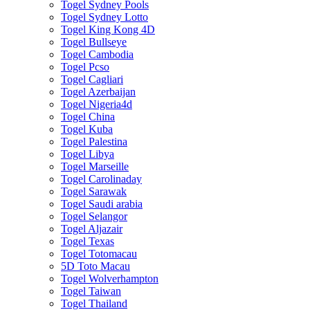
Togel Sydney Pools
Togel Sydney Lotto
Togel King Kong 4D
Togel Bullseye
Togel Cambodia
Togel Pcso
Togel Cagliari
Togel Azerbaijan
Togel Nigeria4d
Togel China
Togel Kuba
Togel Palestina
Togel Libya
Togel Marseille
Togel Carolinaday
Togel Sarawak
Togel Saudi arabia
Togel Selangor
Togel Aljazair
Togel Texas
Togel Totomacau
5D Toto Macau
Togel Wolverhampton
Togel Taiwan
Togel Thailand