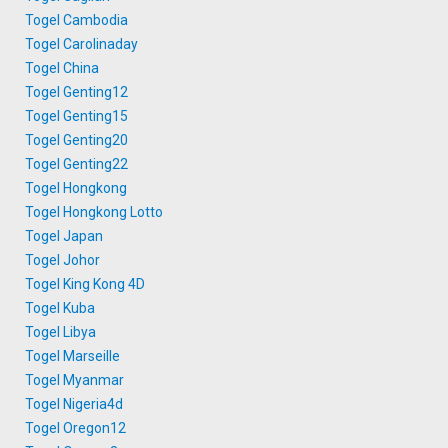
Togel Cambodia
Togel Carolinaday
Togel China
Togel Genting12
Togel Genting15
Togel Genting20
Togel Genting22
Togel Hongkong
Togel Hongkong Lotto
Togel Japan
Togel Johor
Togel King Kong 4D
Togel Kuba
Togel Libya
Togel Marseille
Togel Myanmar
Togel Nigeria4d
Togel Oregon12