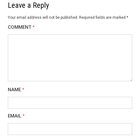
Leave a Reply
Your email address will not be published.
Required fields are marked
*
COMMENT
*
NAME
*
EMAIL
*