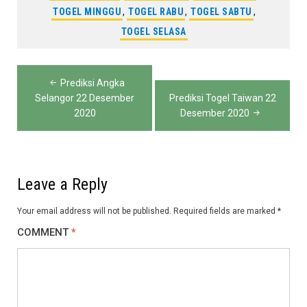
TOGEL MINGGU
,
TOGEL RABU
,
TOGEL SABTU
,
TOGEL SELASA
Post
Prediksi Angka
navigation
Selangor 22 Desember
Prediksi Togel Taiwan 22
2020
Desember 2020
Leave a Reply
Your email address will not be published.
Required fields are marked
*
COMMENT
*