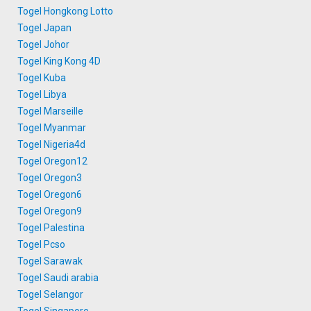
Togel Hongkong Lotto
Togel Japan
Togel Johor
Togel King Kong 4D
Togel Kuba
Togel Libya
Togel Marseille
Togel Myanmar
Togel Nigeria4d
Togel Oregon12
Togel Oregon3
Togel Oregon6
Togel Oregon9
Togel Palestina
Togel Pcso
Togel Sarawak
Togel Saudi arabia
Togel Selangor
Togel Singapore