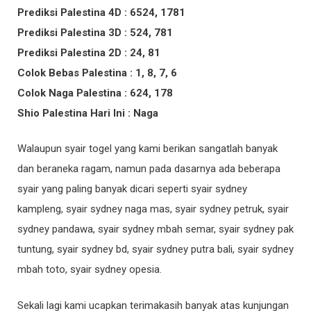
Prediksi Palestina 4D : 6524, 1781
Prediksi Palestina 3D : 524, 781
Prediksi Palestina 2D : 24, 81
Colok Bebas Palestina : 1, 8, 7, 6
Colok Naga Palestina : 624, 178
Shio Palestina Hari Ini : Naga
Walaupun syair togel yang kami berikan sangatlah banyak
dan beraneka ragam, namun pada dasarnya ada beberapa
syair yang paling banyak dicari seperti syair sydney
kampleng, syair sydney naga mas, syair sydney petruk, syair
sydney pandawa, syair sydney mbah semar, syair sydney pak
tuntung, syair sydney bd, syair sydney putra bali, syair sydney
mbah toto, syair sydney opesia.
Sekali lagi kami ucapkan terimakasih banyak atas kunjungan