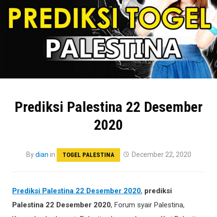
Prediksi Palestina 22 Desember
2020
By
dian
in
December 22, 2020
TOGEL PALESTINA
Prediksi Palestina 22 Desember 2020
,
prediksi
Palestina 22 Desember 2020
, Forum syair Palestina,