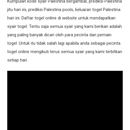
Kumpulan kode syair Palestina bergambar, prediksi Palestina
jitu hari ini, prediksi Palestina pools, keluaran togel Palestina
hari ini. Daftar togel online di website untuk mendapatkan
syair togel. Tentu saja semua syair yang kami berikan adalah
yang paling banyak dicari oleh para pecinta dan pemain
togel. Untuk itu tidak salah lagi apabila anda sebagai pecinta
togel online mengikuti terus semua syair yang kami terbitkan
setiap hari.