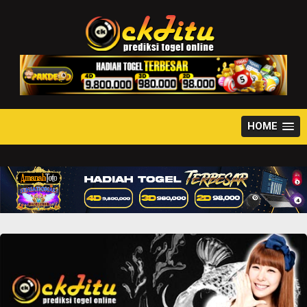
Skip
to
content
HOME