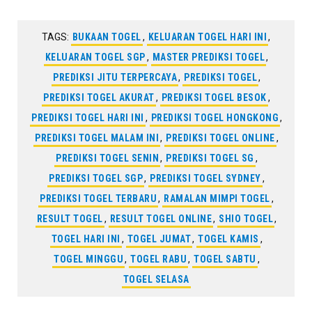
TAGS:
BUKAAN TOGEL
,
KELUARAN TOGEL HARI INI
,
KELUARAN TOGEL SGP
,
MASTER PREDIKSI TOGEL
,
PREDIKSI JITU TERPERCAYA
,
PREDIKSI TOGEL
,
PREDIKSI TOGEL AKURAT
,
PREDIKSI TOGEL BESOK
,
PREDIKSI TOGEL HARI INI
,
PREDIKSI TOGEL HONGKONG
,
PREDIKSI TOGEL MALAM INI
,
PREDIKSI TOGEL ONLINE
,
PREDIKSI TOGEL SENIN
,
PREDIKSI TOGEL SG
,
PREDIKSI TOGEL SGP
,
PREDIKSI TOGEL SYDNEY
,
PREDIKSI TOGEL TERBARU
,
RAMALAN MIMPI TOGEL
,
RESULT TOGEL
,
RESULT TOGEL ONLINE
,
SHIO TOGEL
,
TOGEL HARI INI
,
TOGEL JUMAT
,
TOGEL KAMIS
,
TOGEL MINGGU
,
TOGEL RABU
,
TOGEL SABTU
,
TOGEL SELASA