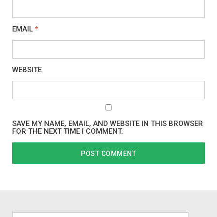
EMAIL
*
WEBSITE
SAVE MY NAME, EMAIL, AND WEBSITE IN THIS BROWSER
FOR THE NEXT TIME I COMMENT.