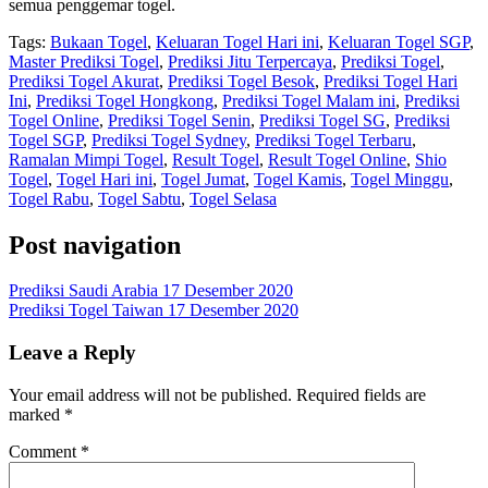
semua penggemar togel.
Tags:
Bukaan Togel
,
Keluaran Togel Hari ini
,
Keluaran Togel SGP
,
Master Prediksi Togel
,
Prediksi Jitu Terpercaya
,
Prediksi Togel
,
Prediksi Togel Akurat
,
Prediksi Togel Besok
,
Prediksi Togel Hari
Ini
,
Prediksi Togel Hongkong
,
Prediksi Togel Malam ini
,
Prediksi
Togel Online
,
Prediksi Togel Senin
,
Prediksi Togel SG
,
Prediksi
Togel SGP
,
Prediksi Togel Sydney
,
Prediksi Togel Terbaru
,
Ramalan Mimpi Togel
,
Result Togel
,
Result Togel Online
,
Shio
Togel
,
Togel Hari ini
,
Togel Jumat
,
Togel Kamis
,
Togel Minggu
,
Togel Rabu
,
Togel Sabtu
,
Togel Selasa
Post navigation
Prediksi Saudi Arabia 17 Desember 2020
Prediksi Togel Taiwan 17 Desember 2020
Leave a Reply
Your email address will not be published.
Required fields are
marked
*
Comment
*