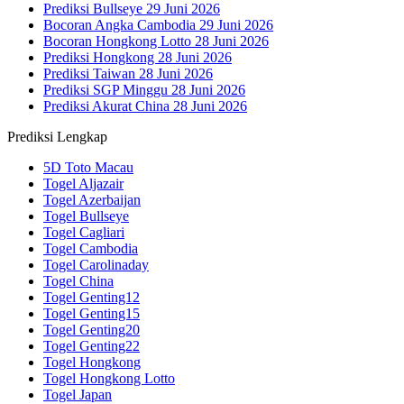
Prediksi Bullseye 29 Juni 2026
Bocoran Angka Cambodia 29 Juni 2026
Bocoran Hongkong Lotto 28 Juni 2026
Prediksi Hongkong 28 Juni 2026
Prediksi Taiwan 28 Juni 2026
Prediksi SGP Minggu 28 Juni 2026
Prediksi Akurat China 28 Juni 2026
Prediksi Lengkap
5D Toto Macau
Togel Aljazair
Togel Azerbaijan
Togel Bullseye
Togel Cagliari
Togel Cambodia
Togel Carolinaday
Togel China
Togel Genting12
Togel Genting15
Togel Genting20
Togel Genting22
Togel Hongkong
Togel Hongkong Lotto
Togel Japan