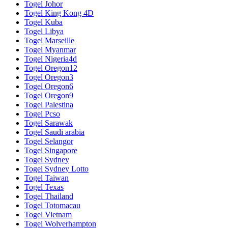
Togel Johor
Togel King Kong 4D
Togel Kuba
Togel Libya
Togel Marseille
Togel Myanmar
Togel Nigeria4d
Togel Oregon12
Togel Oregon3
Togel Oregon6
Togel Oregon9
Togel Palestina
Togel Pcso
Togel Sarawak
Togel Saudi arabia
Togel Selangor
Togel Singapore
Togel Sydney
Togel Sydney Lotto
Togel Taiwan
Togel Texas
Togel Thailand
Togel Totomacau
Togel Vietnam
Togel Wolverhampton