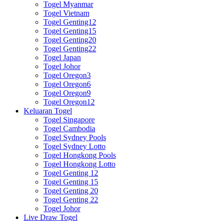
Togel Myanmar
Togel Vietnam
Togel Genting12
Togel Genting15
Togel Genting20
Togel Genting22
Togel Japan
Togel Johor
Togel Oregon3
Togel Oregon6
Togel Oregon9
Togel Oregon12
Keluaran Togel
Togel Singapore
Togel Cambodia
Togel Sydney Pools
Togel Sydney Lotto
Togel Hongkong Pools
Togel Hongkong Lotto
Togel Genting 12
Togel Genting 15
Togel Genting 20
Togel Genting 22
Togel Johor
Live Draw Togel