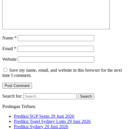
Name
*
Email
*
Website
Save my name, email, and website in this browser for the next
time I comment.
Search for:
Postingan Terbaru
Prediksi SGP Senin 29 Juni 2026
Prediksi Togel Sydney Lotto 29 Juni 2026
Prediksi Sydney 29 Juni 2026