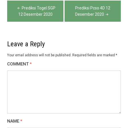
Post
Prediksi Togel SGP
Prediksi Pcso 4D 12
navigation
12 Desember 2020
Desember 2020
Leave a Reply
Your email address will not be published.
Required fields are marked
*
COMMENT
*
NAME
*