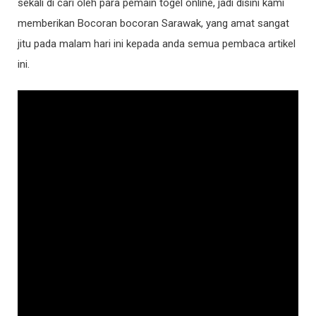
sekali di cari oleh para pemain togel online, jadi disini kami
memberikan Bocoran bocoran Sarawak, yang amat sangat
jitu pada malam hari ini kepada anda semua pembaca artikel
ini.