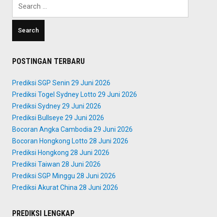
Search
for:
POSTINGAN TERBARU
Prediksi SGP Senin 29 Juni 2026
Prediksi Togel Sydney Lotto 29 Juni 2026
Prediksi Sydney 29 Juni 2026
Prediksi Bullseye 29 Juni 2026
Bocoran Angka Cambodia 29 Juni 2026
Bocoran Hongkong Lotto 28 Juni 2026
Prediksi Hongkong 28 Juni 2026
Prediksi Taiwan 28 Juni 2026
Prediksi SGP Minggu 28 Juni 2026
Prediksi Akurat China 28 Juni 2026
PREDIKSI LENGKAP