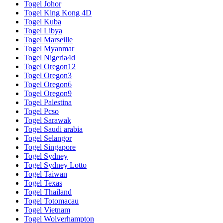
Togel Johor
Togel King Kong 4D
Togel Kuba
Togel Libya
Togel Marseille
Togel Myanmar
Togel Nigeria4d
Togel Oregon12
Togel Oregon3
Togel Oregon6
Togel Oregon9
Togel Palestina
Togel Pcso
Togel Sarawak
Togel Saudi arabia
Togel Selangor
Togel Singapore
Togel Sydney
Togel Sydney Lotto
Togel Taiwan
Togel Texas
Togel Thailand
Togel Totomacau
Togel Vietnam
Togel Wolverhampton