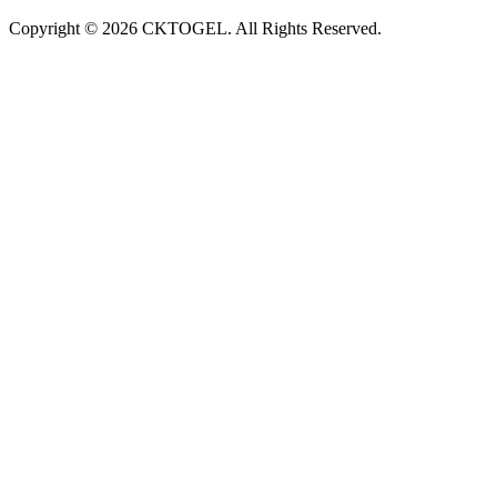
Copyright © 2026 CKTOGEL. All Rights Reserved.