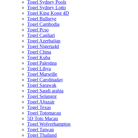
Togel Sydney Pools
Togel Sydney Lotto
Togel King Kong 4D
Togel Bullseye
Togel Cambodia
Togel Pcso
Togel Cagliari
Togel Azerbaijan
Togel Nigeria4d
Togel China
Togel Kuba
Togel Palestina
Togel Libya
Togel Marseille
Togel Carolinaday
Togel Sarawak
Togel Saudi arabia
Togel Selangor
Togel Aljazair
Togel Texas
Togel Totomacau
5D Toto Macau
Togel Wolverhampton
Togel Taiwan
Togel Thailand