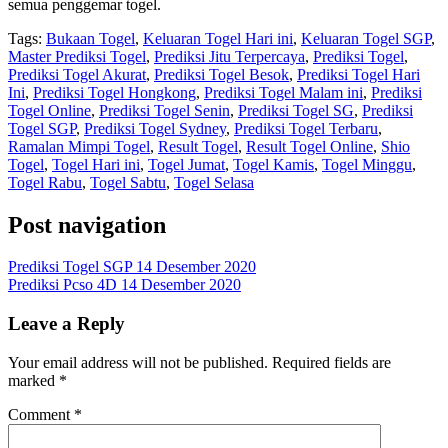
semua penggemar togel.
Tags:
Bukaan Togel
,
Keluaran Togel Hari ini
,
Keluaran Togel SGP
,
Master Prediksi Togel
,
Prediksi Jitu Terpercaya
,
Prediksi Togel
,
Prediksi Togel Akurat
,
Prediksi Togel Besok
,
Prediksi Togel Hari
Ini
,
Prediksi Togel Hongkong
,
Prediksi Togel Malam ini
,
Prediksi
Togel Online
,
Prediksi Togel Senin
,
Prediksi Togel SG
,
Prediksi
Togel SGP
,
Prediksi Togel Sydney
,
Prediksi Togel Terbaru
,
Ramalan Mimpi Togel
,
Result Togel
,
Result Togel Online
,
Shio
Togel
,
Togel Hari ini
,
Togel Jumat
,
Togel Kamis
,
Togel Minggu
,
Togel Rabu
,
Togel Sabtu
,
Togel Selasa
Post navigation
Prediksi Togel SGP 14 Desember 2020
Prediksi Pcso 4D 14 Desember 2020
Leave a Reply
Your email address will not be published.
Required fields are
marked
*
Comment
*