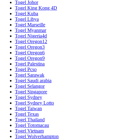
Togel Johor
Togel King Kong 4D
Togel Kuba
Togel Libya
Togel Marseille
Togel Myanmar
Togel Nigeria4d
Togel Oregon12
Togel Oregon3
Togel Oregon6
Togel Oregon9
Togel Palestina
Togel Pcso
Togel Sarawak
Togel Saudi arabia
Togel Selangor
Togel Singapore
Togel Sydney
Togel Sydney Lotto
Togel Taiwan
Togel Texas
Togel Thailand
Togel Totomacau
Togel Vietnam
Togel Wolverhampton