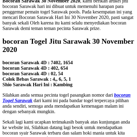
Bocoran Sarawak 30 November 2020
, kami berikan artikel jitu
bocoran Sarawak hari ini dibuat untuk memenuhi harapan para
penggemar pemain togel Sarawak pools. Pada kesempatan ini yang
mencari Bocoran Sarawak Hari Ini 30 November 2020, pasti sangat
banyak sekali Oleh karena itu kami selalu menyediakan bocoran
Sarawak demi teman teman pecinta Sarawak prize.
bocoran Togel Jitu Sarawak 30 November
2020
bocoran Sarawak 4D : 7402, 1654
bocoran Sarawak 4D : 402, 654
bocoran Sarawak 4D : 02, 54
Colok Bebas Sarawak : 4,, 6, 5, 1
Shio Sarawak Hari Ini : Kambing
Silahkan anda semua pecinta togel pasangkan nomor dari
bocoran
Togel Sarawak
dari kami ini pada bandar togel terpercaya pilihan
anda sendiri, semoga anda mendapatkan kemenagan malam ini
dengan sebanyak mungkin.
Sekali lagi kami ucapkan terimakasih banyak atas kunjungan anda
ke website ini, Silahkan datang lagi besok untuk mendapatkan
bocoran syair Sarawak terbaru dan salam hoki mania untuk kita