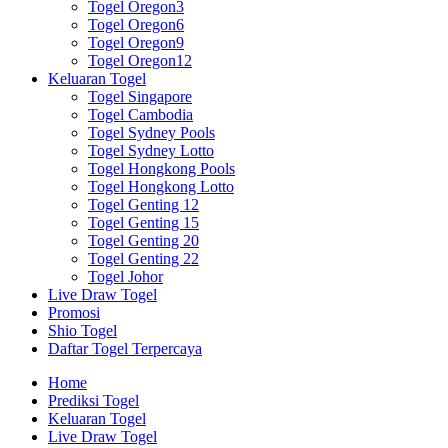
Togel Oregon3
Togel Oregon6
Togel Oregon9
Togel Oregon12
Keluaran Togel
Togel Singapore
Togel Cambodia
Togel Sydney Pools
Togel Sydney Lotto
Togel Hongkong Pools
Togel Hongkong Lotto
Togel Genting 12
Togel Genting 15
Togel Genting 20
Togel Genting 22
Togel Johor
Live Draw Togel
Promosi
Shio Togel
Daftar Togel Terpercaya
Home
Prediksi Togel
Keluaran Togel
Live Draw Togel