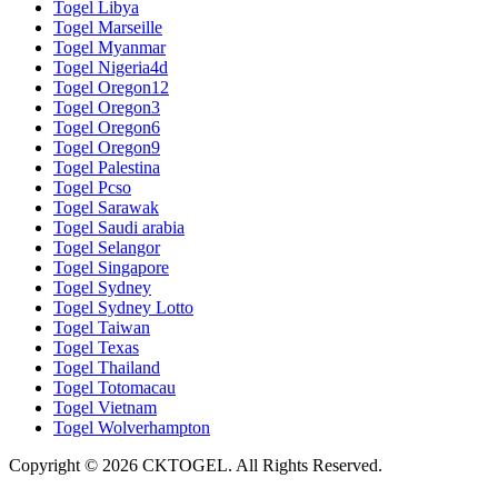
Togel Libya
Togel Marseille
Togel Myanmar
Togel Nigeria4d
Togel Oregon12
Togel Oregon3
Togel Oregon6
Togel Oregon9
Togel Palestina
Togel Pcso
Togel Sarawak
Togel Saudi arabia
Togel Selangor
Togel Singapore
Togel Sydney
Togel Sydney Lotto
Togel Taiwan
Togel Texas
Togel Thailand
Togel Totomacau
Togel Vietnam
Togel Wolverhampton
Copyright © 2026 CKTOGEL. All Rights Reserved.