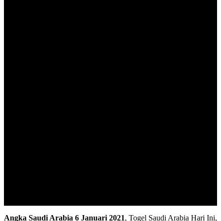
Angka Saudi Arabia 6 Januari 2021
, Togel Saudi Arabia Hari Ini,