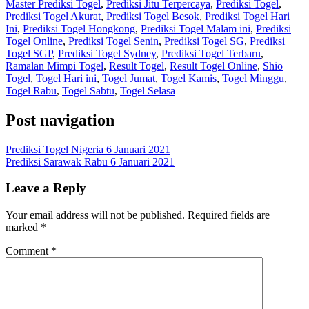
Master Prediksi Togel
,
Prediksi Jitu Terpercaya
,
Prediksi Togel
,
Prediksi Togel Akurat
,
Prediksi Togel Besok
,
Prediksi Togel Hari
Ini
,
Prediksi Togel Hongkong
,
Prediksi Togel Malam ini
,
Prediksi
Togel Online
,
Prediksi Togel Senin
,
Prediksi Togel SG
,
Prediksi
Togel SGP
,
Prediksi Togel Sydney
,
Prediksi Togel Terbaru
,
Ramalan Mimpi Togel
,
Result Togel
,
Result Togel Online
,
Shio
Togel
,
Togel Hari ini
,
Togel Jumat
,
Togel Kamis
,
Togel Minggu
,
Togel Rabu
,
Togel Sabtu
,
Togel Selasa
Post navigation
Prediksi Togel Nigeria 6 Januari 2021
Prediksi Sarawak Rabu 6 Januari 2021
Leave a Reply
Your email address will not be published.
Required fields are
marked
*
Comment
*