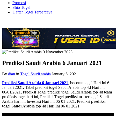
Promosi
Shio Togel
Daftar Togel Terpercaya
Prediksi Saudi Arabia 6 Januari 2021
By
dian
in
Togel Saudi arabia
January 6, 2021
Prediksi Saudi Arabia 6 Januari 2021
, bocoran togel Hari Ini 6
Januari 2021, Tabel prediksi togel Saudi Arabia top 4d Hari Ini
06/01/2021, Prediksi Togel prediksi togel Saudi Arabia top 4d team
prediksis togel hari ini, Prediksi Togel prediksi master togel Saudi
Arabia hari ini Investasi Hari Ini 06-01-2021, Prediksi
prediksi
togel Saudi Arabia
top 4d Hari Ini 06 01 2021.