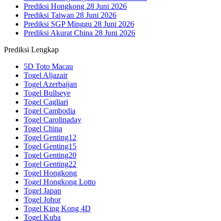
Prediksi Hongkong 28 Juni 2026
Prediksi Taiwan 28 Juni 2026
Prediksi SGP Minggu 28 Juni 2026
Prediksi Akurat China 28 Juni 2026
Prediksi Lengkap
5D Toto Macau
Togel Aljazair
Togel Azerbaijan
Togel Bullseye
Togel Cagliari
Togel Cambodia
Togel Carolinaday
Togel China
Togel Genting12
Togel Genting15
Togel Genting20
Togel Genting22
Togel Hongkong
Togel Hongkong Lotto
Togel Japan
Togel Johor
Togel King Kong 4D
Togel Kuba