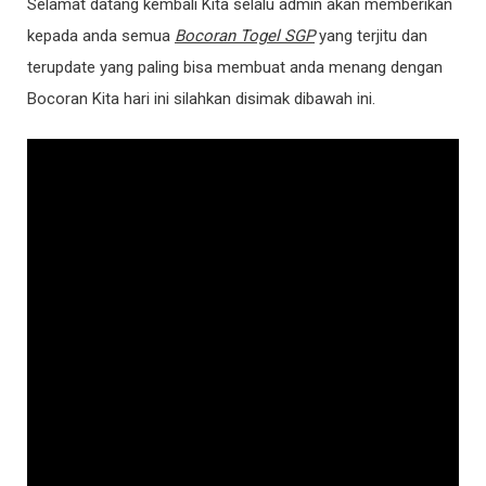
Selamat datang kembali Kita selalu admin akan memberikan
kepada anda semua
Bocoran Togel SGP
yang terjitu dan
terupdate yang paling bisa membuat anda menang dengan
Bocoran Kita hari ini silahkan disimak dibawah ini.