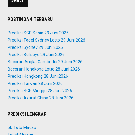
POSTINGAN TERBARU
Prediksi SGP Senin 29 Juni 2026
Prediksi Togel Sydney Lotto 29 Juni 2026
Prediksi Sydney 29 Juni 2026
Prediksi Bullseye 29 Juni 2026
Bocoran Angka Cambodia 29 Juni 2026
Bocoran Hongkong Lotto 28 Juni 2026
Prediksi Hongkong 28 Juni 2026
Prediksi Taiwan 28 Juni 2026
Prediksi SGP Minggu 28 Juni 2026
Prediksi Akurat China 28 Juni 2026
PREDIKSI LENGKAP
5D Toto Macau
Togel Aljazair