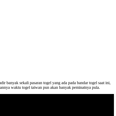
r banyak sekali pasaran togel yang ada pada bandar togel saat ini,
annya waktu togel taiwan pun akan banyak peminatnya pula.