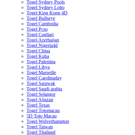
Togel Sydney Pools
Togel Sydney Lotto
Togel King Kong 4D
Togel Bullseye
Togel Cambodia
Togel Pcso
Togel Cagliari
Togel Azerbaijan
Togel Nigeria4d
Togel China
Togel Kuba
Togel Palestina
Togel Libya
Togel Marseille
Togel Carolinaday
Togel Sarawak
Togel Saudi arabia
Togel Selangor
Togel Aljazair
Togel Texas
Togel Totomacau
5D Toto Macau
Togel Wolverhampton
Togel Taiwan
Togel Thailand