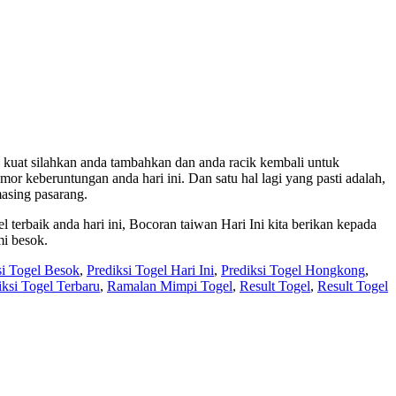
 kuat silahkan anda tambahkan dan anda racik kembali untuk
 keberuntungan anda hari ini. Dan satu hal lagi yang pasti adalah,
masing pasarang.
erbaik anda hari ini, Bocoran taiwan Hari Ini kita berikan kepada
mi besok.
si Togel Besok
,
Prediksi Togel Hari Ini
,
Prediksi Togel Hongkong
,
iksi Togel Terbaru
,
Ramalan Mimpi Togel
,
Result Togel
,
Result Togel