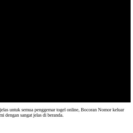
n jelas untuk semua penggemar togel online, Bocoran Nomor keluar
i dengan sangat jelas di beranda.