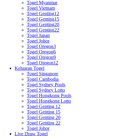
Togel Myanmar
Togel Vietnam
Togel Genting12
Togel Genting15
Togel Genting20
Togel Genting22
Togel Japan
Togel Johor
Togel Oregon3
Togel Oregon6
Togel Oregon9
Togel Oregon12
Keluaran Togel
Togel Singapore
Togel Cambodia
Togel Sydney Pools
Togel Sydney Lotto
Togel Hongkong Pools
Togel Hongkong Lotto
Togel Genting 12
Togel Genting 15
Togel Genting 20
Togel Genting 22
Togel Johor
Live Draw Togel