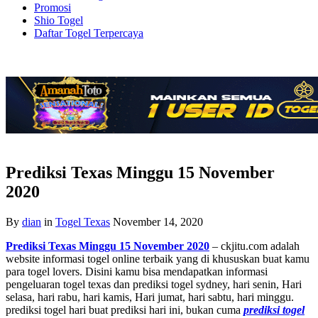
Promosi
Shio Togel
Daftar Togel Terpercaya
Prediksi Texas Minggu 15 November
2020
By
dian
in
Togel Texas
November 14, 2020
Prediksi Texas Minggu 15 November 2020
– ckjitu.com adalah
website informasi togel online terbaik yang di khususkan buat kamu
para togel lovers. Disini kamu bisa mendapatkan informasi
pengeluaran togel texas dan prediksi togel sydney, hari senin, Hari
selasa, hari rabu, hari kamis, Hari jumat, hari sabtu, hari minggu.
prediksi togel hari buat prediksi hari ini, bukan cuma
prediksi togel