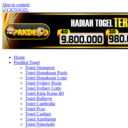
Skip to content
Home
Prediksi Togel
Togel Singapore
Togel Hongkong Pools
Togel Hongkong Lotto
Togel Sydney Pools
Togel Sydney Lotto
Togel King Kong 4D
Togel Bullseye
Togel Cambodia
Togel Pcso
Togel Cagliari
Togel Azerbaijan
Togel Nigeria4d