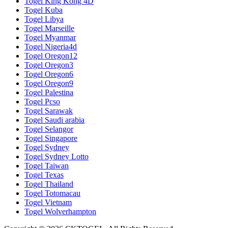
Togel King Kong 4D
Togel Kuba
Togel Libya
Togel Marseille
Togel Myanmar
Togel Nigeria4d
Togel Oregon12
Togel Oregon3
Togel Oregon6
Togel Oregon9
Togel Palestina
Togel Pcso
Togel Sarawak
Togel Saudi arabia
Togel Selangor
Togel Singapore
Togel Sydney
Togel Sydney Lotto
Togel Taiwan
Togel Texas
Togel Thailand
Togel Totomacau
Togel Vietnam
Togel Wolverhampton