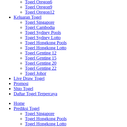
Togel Oregon6
Togel Oregon9
Togel Oregon12
Keluaran Togel
Togel Singapore
Togel Cambodia
Togel Sydney Pools
Togel Sydney Lotto
Togel Hongkong Pools
Togel Hongkong Lotto
Togel Genting 12
Togel Genting 15
Togel Genting 20
Togel Genting 22
Togel Johor
Live Draw Togel
Promosi
Shio Togel
Daftar Togel Terpercaya
Home
Prediksi Togel
Togel Singapore
Togel Hongkong Pools
Togel Hongkong Lotto