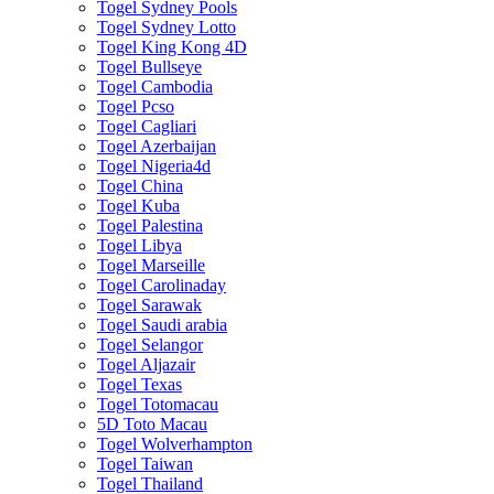
Togel Sydney Pools
Togel Sydney Lotto
Togel King Kong 4D
Togel Bullseye
Togel Cambodia
Togel Pcso
Togel Cagliari
Togel Azerbaijan
Togel Nigeria4d
Togel China
Togel Kuba
Togel Palestina
Togel Libya
Togel Marseille
Togel Carolinaday
Togel Sarawak
Togel Saudi arabia
Togel Selangor
Togel Aljazair
Togel Texas
Togel Totomacau
5D Toto Macau
Togel Wolverhampton
Togel Taiwan
Togel Thailand