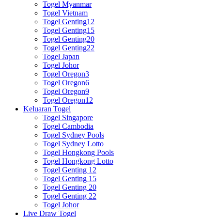
Togel Myanmar
Togel Vietnam
Togel Genting12
Togel Genting15
Togel Genting20
Togel Genting22
Togel Japan
Togel Johor
Togel Oregon3
Togel Oregon6
Togel Oregon9
Togel Oregon12
Keluaran Togel
Togel Singapore
Togel Cambodia
Togel Sydney Pools
Togel Sydney Lotto
Togel Hongkong Pools
Togel Hongkong Lotto
Togel Genting 12
Togel Genting 15
Togel Genting 20
Togel Genting 22
Togel Johor
Live Draw Togel