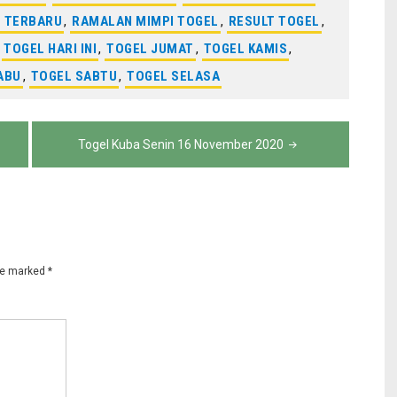
L TERBARU
,
RAMALAN MIMPI TOGEL
,
RESULT TOGEL
,
,
TOGEL HARI INI
,
TOGEL JUMAT
,
TOGEL KAMIS
,
ABU
,
TOGEL SABTU
,
TOGEL SELASA
Togel Kuba Senin 16 November 2020
are marked
*