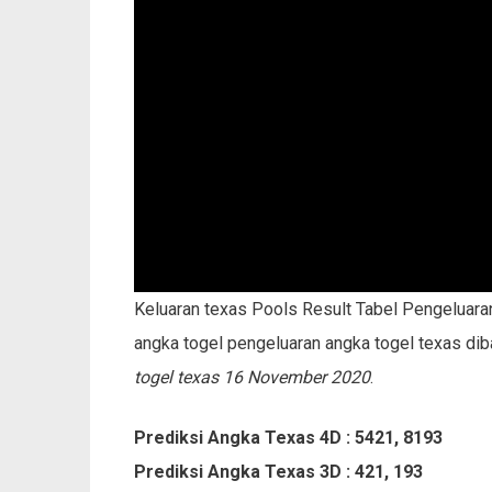
Keluaran texas Pools Result Tabel Pengeluaran 
angka togel pengeluaran angka togel texas diba
togel texas 16 November 2020
.
Prediksi Angka Texas 4D : 5421, 8193
Prediksi Angka Texas 3D : 421, 193