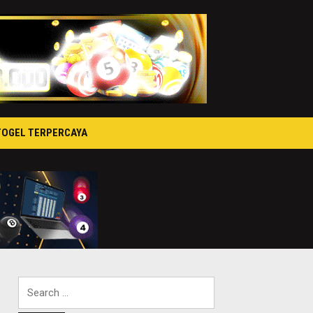
TOGEL TERPERCAYA
Search
for: