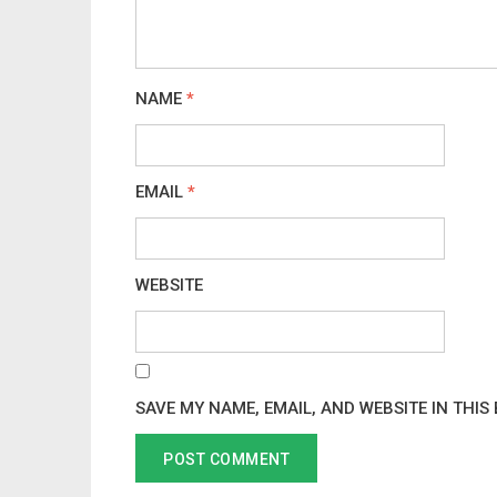
NAME
*
EMAIL
*
WEBSITE
SAVE MY NAME, EMAIL, AND WEBSITE IN THIS