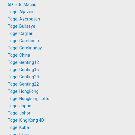
5D Toto Macau
Togel Aljazair
Togel Azerbaijan
Togel Bullseye
Togel Cagliari
Togel Cambodia
Togel Carolinaday
Togel China
Togel Genting12
Togel Genting15
Togel Genting20
Togel Genting22
Togel Hongkong
Togel Hongkong Lotto
Togel Japan
Togel Johor
Togel King Kong 4D
Togel Kuba
Togel Libya