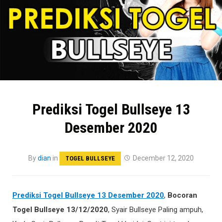
Prediksi Togel Bullseye 13
Desember 2020
By
dian
in
December 12, 2020
TOGEL BULLSEYE
Prediksi Togel Bullseye 13 Desember 2020
,
Bocoran
Togel Bullseye 13/12/2020
, Syair Bullseye Paling ampuh,