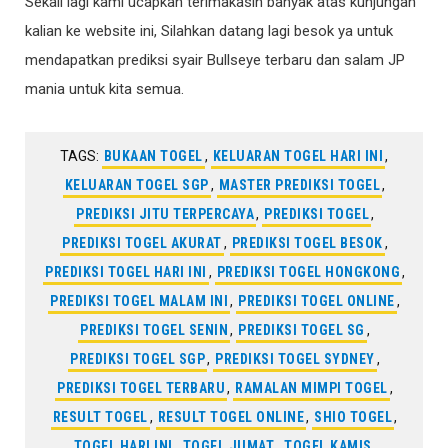
Sekali lagi kami ucapkan terimakasih banyak atas kunjungan
kalian ke website ini, Silahkan datang lagi besok ya untuk
mendapatkan prediksi syair Bullseye terbaru dan salam JP
mania untuk kita semua.
TAGS:
BUKAAN TOGEL
,
KELUARAN TOGEL HARI INI
,
KELUARAN TOGEL SGP
,
MASTER PREDIKSI TOGEL
,
PREDIKSI JITU TERPERCAYA
,
PREDIKSI TOGEL
,
PREDIKSI TOGEL AKURAT
,
PREDIKSI TOGEL BESOK
,
PREDIKSI TOGEL HARI INI
,
PREDIKSI TOGEL HONGKONG
,
PREDIKSI TOGEL MALAM INI
,
PREDIKSI TOGEL ONLINE
,
PREDIKSI TOGEL SENIN
,
PREDIKSI TOGEL SG
,
PREDIKSI TOGEL SGP
,
PREDIKSI TOGEL SYDNEY
,
PREDIKSI TOGEL TERBARU
,
RAMALAN MIMPI TOGEL
,
RESULT TOGEL
,
RESULT TOGEL ONLINE
,
SHIO TOGEL
,
TOGEL HARI INI
,
TOGEL JUMAT
,
TOGEL KAMIS
,