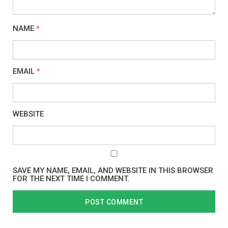
NAME
*
EMAIL
*
WEBSITE
SAVE MY NAME, EMAIL, AND WEBSITE IN THIS BROWSER
FOR THE NEXT TIME I COMMENT.