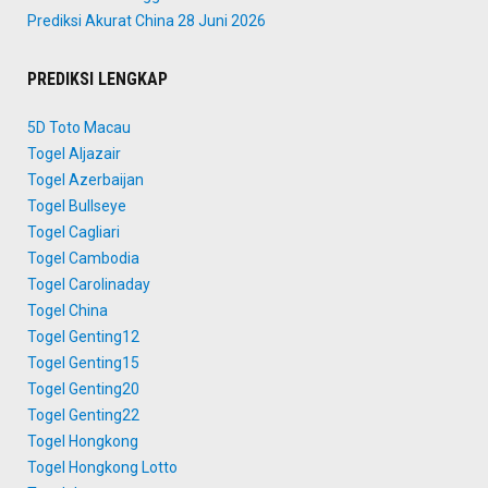
Prediksi Akurat China 28 Juni 2026
PREDIKSI LENGKAP
5D Toto Macau
Togel Aljazair
Togel Azerbaijan
Togel Bullseye
Togel Cagliari
Togel Cambodia
Togel Carolinaday
Togel China
Togel Genting12
Togel Genting15
Togel Genting20
Togel Genting22
Togel Hongkong
Togel Hongkong Lotto