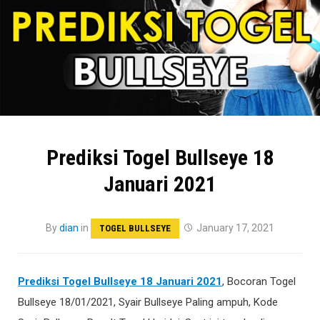
Prediksi Togel Bullseye 18
Januari 2021
By
dian
in
January 17, 2021
TOGEL BULLSEYE
Prediksi Togel Bullseye 18 Januari 2021
, Bocoran Togel
Bullseye 18/01/2021, Syair Bullseye Paling ampuh, Kode