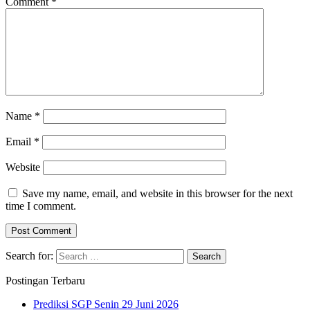
Comment
*
Name
*
Email
*
Website
Save my name, email, and website in this browser for the next
time I comment.
Search for:
Postingan Terbaru
Prediksi SGP Senin 29 Juni 2026