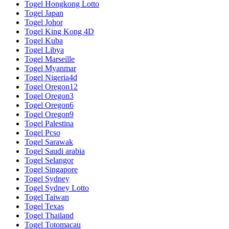
Togel Hongkong Lotto
Togel Japan
Togel Johor
Togel King Kong 4D
Togel Kuba
Togel Libya
Togel Marseille
Togel Myanmar
Togel Nigeria4d
Togel Oregon12
Togel Oregon3
Togel Oregon6
Togel Oregon9
Togel Palestina
Togel Pcso
Togel Sarawak
Togel Saudi arabia
Togel Selangor
Togel Singapore
Togel Sydney
Togel Sydney Lotto
Togel Taiwan
Togel Texas
Togel Thailand
Togel Totomacau