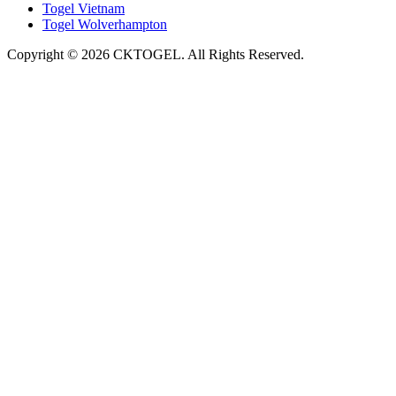
Togel Vietnam
Togel Wolverhampton
Copyright © 2026 CKTOGEL. All Rights Reserved.