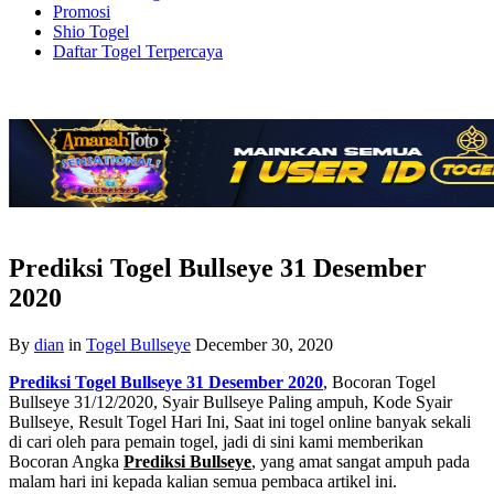
Promosi
Shio Togel
Daftar Togel Terpercaya
Prediksi Togel Bullseye 31 Desember
2020
By
dian
in
Togel Bullseye
December 30, 2020
Prediksi Togel Bullseye 31 Desember 2020
, Bocoran Togel
Bullseye 31/12/2020, Syair Bullseye Paling ampuh, Kode Syair
Bullseye, Result Togel Hari Ini, Saat ini togel online banyak sekali
di cari oleh para pemain togel, jadi di sini kami memberikan
Bocoran Angka
Prediksi Bullseye
, yang amat sangat ampuh pada
malam hari ini kepada kalian semua pembaca artikel ini.