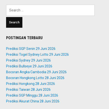
Search
for:
POSTINGAN TERBARU
Prediksi SGP Senin 29 Juni 2026
Prediksi Togel Sydney Lotto 29 Juni 2026
Prediksi Sydney 29 Juni 2026
Prediksi Bullseye 29 Juni 2026
Bocoran Angka Cambodia 29 Juni 2026
Bocoran Hongkong Lotto 28 Juni 2026
Prediksi Hongkong 28 Juni 2026
Prediksi Taiwan 28 Juni 2026
Prediksi SGP Minggu 28 Juni 2026
Prediksi Akurat China 28 Juni 2026