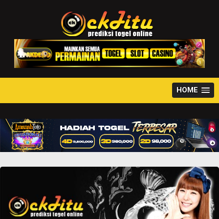
Skip
to
content
HOME