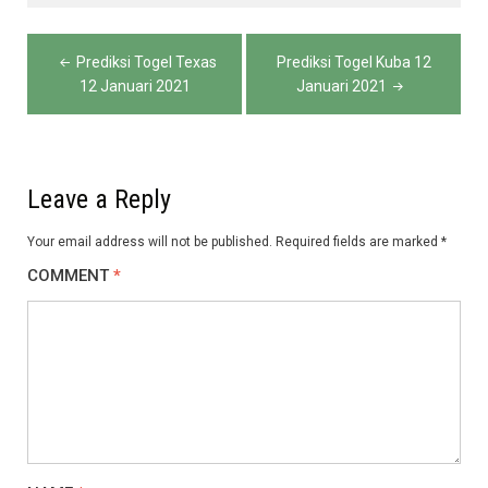
Post
Prediksi Togel Texas
Prediksi Togel Kuba 12
navigation
12 Januari 2021
Januari 2021
Leave a Reply
Your email address will not be published.
Required fields are marked
*
COMMENT
*