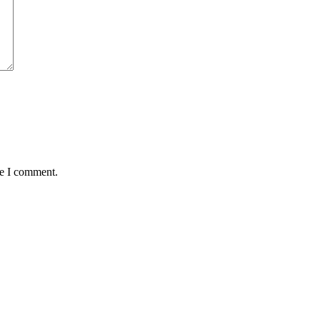
me I comment.