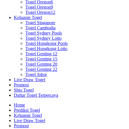
Togel Oregon6
Togel Oregon9
Togel Oregon12
Keluaran Togel
Togel Singapore
Togel Cambodia
Togel Sydney Pools
Togel Sydney Lotto
Togel Hongkong Pools
Togel Hongkong Lotto
Togel Genting 12
Togel Genting 15
Togel Genting 20
Togel Genting 22
Togel Johor
Live Draw Togel
Promosi
Shio Togel
Daftar Togel Terpercaya
Home
Prediksi Togel
Keluaran Togel
Live Draw Togel
Promosi