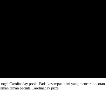
togel Carolinaday pools. Pada kesempatan ini yang mencari bocoran
teman teman pecinta Carolinaday prize.