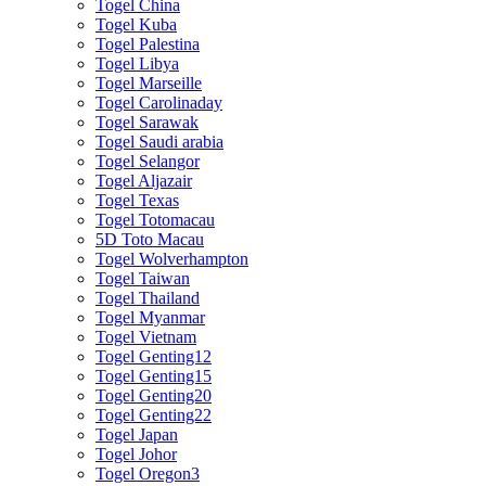
Togel China
Togel Kuba
Togel Palestina
Togel Libya
Togel Marseille
Togel Carolinaday
Togel Sarawak
Togel Saudi arabia
Togel Selangor
Togel Aljazair
Togel Texas
Togel Totomacau
5D Toto Macau
Togel Wolverhampton
Togel Taiwan
Togel Thailand
Togel Myanmar
Togel Vietnam
Togel Genting12
Togel Genting15
Togel Genting20
Togel Genting22
Togel Japan
Togel Johor
Togel Oregon3