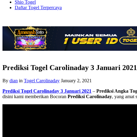
Shio Togel
Daftar Togel Terpercaya
Prediksi Togel Carolinaday 3 Januari 2021
By
dian
in
Togel Carolinaday
January 2, 2021
Prediksi Togel Carolinaday 3 Januari 2021
–
Prediksi Angka Tog
disini kami memberikan Bocoran
Prediksi Carolinaday
, yang amat 