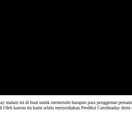
day malam ini di buat untuk memenuhi harapan para penggemar pemain 
li Oleh karena itu kami selalu menyediakan Prediksi Carolinaday demi 