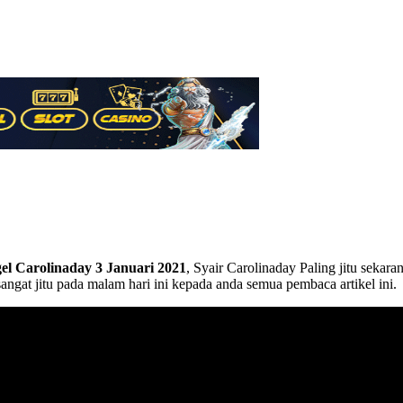
el Carolinaday 3 Januari 2021
, Syair Carolinaday Paling jitu sekaran
sangat jitu pada malam hari ini kepada anda semua pembaca artikel ini.