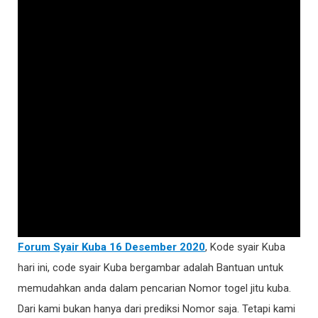
Forum Syair Kuba 16 Desember 2020
, Kode syair Kuba
hari ini, code syair Kuba bergambar adalah Bantuan untuk
memudahkan anda dalam pencarian Nomor togel jitu kuba.
Dari kami bukan hanya dari prediksi Nomor saja. Tetapi kami