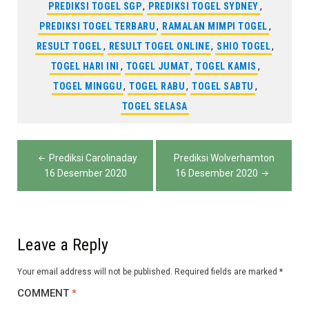
PREDIKSI TOGEL SGP
,
PREDIKSI TOGEL SYDNEY
,
PREDIKSI TOGEL TERBARU
,
RAMALAN MIMPI TOGEL
,
RESULT TOGEL
,
RESULT TOGEL ONLINE
,
SHIO TOGEL
,
TOGEL HARI INI
,
TOGEL JUMAT
,
TOGEL KAMIS
,
TOGEL MINGGU
,
TOGEL RABU
,
TOGEL SABTU
,
TOGEL SELASA
Post
Prediksi Carolinaday
Prediksi Wolverhamton
navigation
16 Desember 2020
16 Desember 2020
Leave a Reply
Your email address will not be published.
Required fields are marked
*
COMMENT
*