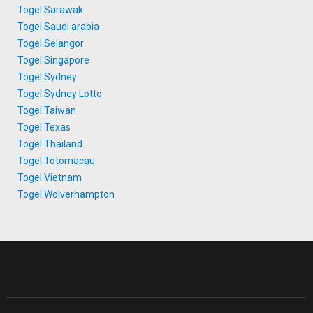
Togel Sarawak
Togel Saudi arabia
Togel Selangor
Togel Singapore
Togel Sydney
Togel Sydney Lotto
Togel Taiwan
Togel Texas
Togel Thailand
Togel Totomacau
Togel Vietnam
Togel Wolverhampton