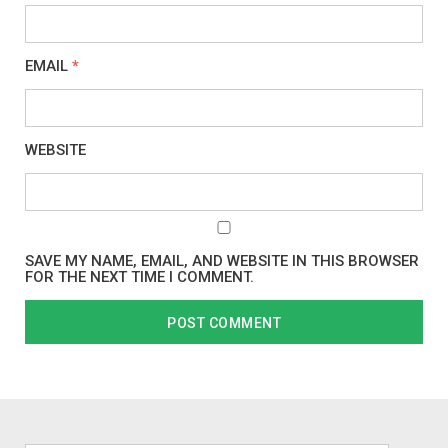
EMAIL
*
WEBSITE
SAVE MY NAME, EMAIL, AND WEBSITE IN THIS BROWSER
FOR THE NEXT TIME I COMMENT.