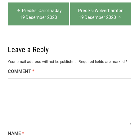
Post
Prediksi Carolinaday
Prediksi Wolverhamton
navigation
19 Desember 2020
19 Desember 2020
Leave a Reply
Your email address will not be published.
Required fields are marked
*
COMMENT
*
NAME
*