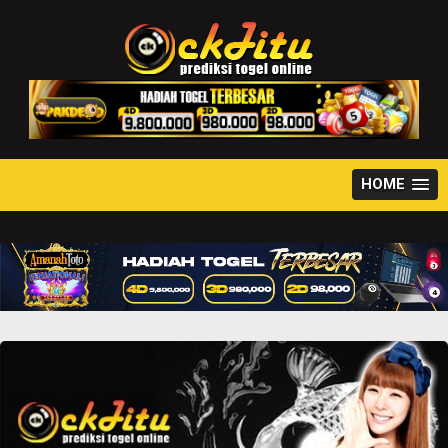
Skip
to
content
HOME