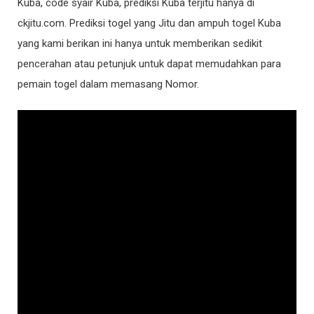
Kuba, code syair Kuba, prediksi Kuba terjitu hanya di
ckjitu.com. Prediksi togel yang Jitu dan ampuh togel Kuba
yang kami berikan ini hanya untuk memberikan sedikit
pencerahan atau petunjuk untuk dapat memudahkan para
pemain togel dalam memasang Nomor.