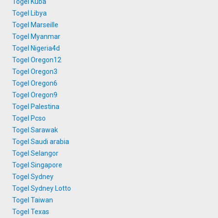
Togel Kuba
Togel Libya
Togel Marseille
Togel Myanmar
Togel Nigeria4d
Togel Oregon12
Togel Oregon3
Togel Oregon6
Togel Oregon9
Togel Palestina
Togel Pcso
Togel Sarawak
Togel Saudi arabia
Togel Selangor
Togel Singapore
Togel Sydney
Togel Sydney Lotto
Togel Taiwan
Togel Texas