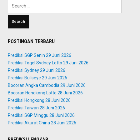
Search
for:
POSTINGAN TERBARU
Prediksi SGP Senin 29 Juni 2026
Prediksi Togel Sydney Lotto 29 Juni 2026
Prediksi Sydney 29 Juni 2026
Prediksi Bullseye 29 Juni 2026
Bocoran Angka Cambodia 29 Juni 2026
Bocoran Hongkong Lotto 28 Juni 2026
Prediksi Hongkong 28 Juni 2026
Prediksi Taiwan 28 Juni 2026
Prediksi SGP Minggu 28 Juni 2026
Prediksi Akurat China 28 Juni 2026
PREDIKSI LENGKAP