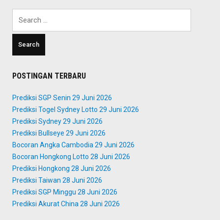
Search
for:
POSTINGAN TERBARU
Prediksi SGP Senin 29 Juni 2026
Prediksi Togel Sydney Lotto 29 Juni 2026
Prediksi Sydney 29 Juni 2026
Prediksi Bullseye 29 Juni 2026
Bocoran Angka Cambodia 29 Juni 2026
Bocoran Hongkong Lotto 28 Juni 2026
Prediksi Hongkong 28 Juni 2026
Prediksi Taiwan 28 Juni 2026
Prediksi SGP Minggu 28 Juni 2026
Prediksi Akurat China 28 Juni 2026