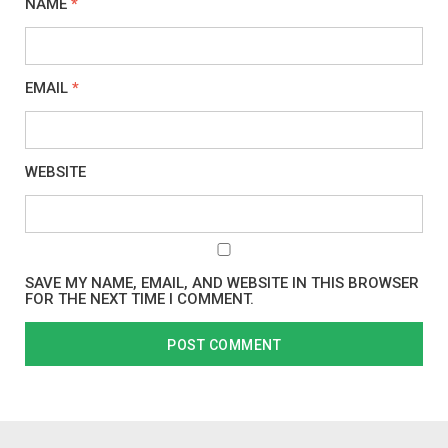
NAME
*
EMAIL
*
WEBSITE
SAVE MY NAME, EMAIL, AND WEBSITE IN THIS BROWSER
FOR THE NEXT TIME I COMMENT.