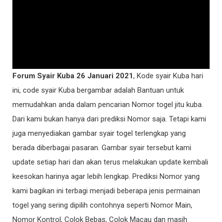
Forum Syair Kuba 26 Januari 2021
, Kode syair Kuba hari
ini, code syair Kuba bergambar adalah Bantuan untuk
memudahkan anda dalam pencarian Nomor togel jitu kuba.
Dari kami bukan hanya dari prediksi Nomor saja. Tetapi kami
juga menyediakan gambar syair togel terlengkap yang
berada diberbagai pasaran. Gambar syair tersebut kami
update setiap hari dan akan terus melakukan update kembali
keesokan harinya agar lebih lengkap. Prediksi Nomor yang
kami bagikan ini terbagi menjadi beberapa jenis permainan
togel yang sering dipilih contohnya seperti Nomor Main,
Nomor Kontrol, Colok Bebas, Colok Macau dan masih