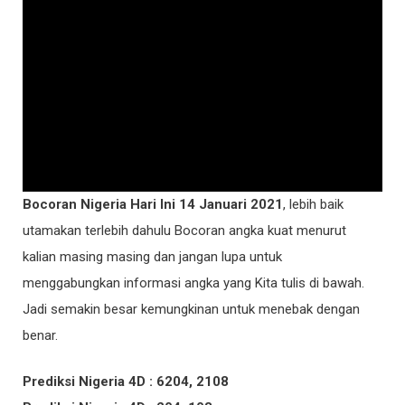
Bocoran Nigeria Hari Ini 14 Januari 2021
, lebih baik
utamakan terlebih dahulu Bocoran angka kuat menurut
kalian masing masing dan jangan lupa untuk
menggabungkan informasi angka yang Kita tulis di bawah.
Jadi semakin besar kemungkinan untuk menebak dengan
benar.
Prediksi Nigeria 4D : 6204, 2108