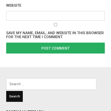
WEBSITE
SAVE MY NAME, EMAIL, AND WEBSITE IN THIS BROWSER
FOR THE NEXT TIME I COMMENT.
Search
for: