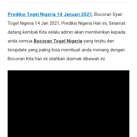
Prediksi Togel Nigeria 14 Januari 2021
, Bocoran Syair
Togel Nigeria 14 Jan 2021, Prediksi Nigeria Hari ini, Selamat
datang kembali Kita selalu admin akan memberikan kepada
anda semua
Bocoran Togel Nigeria
yang terjitu dan
terupdate yang paling bisa membuat anda menang dengan
Bocoran Kita hari ini silahkan disimak dibawah ini.