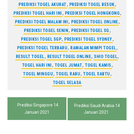
PREDIKSI TOGEL AKURAT
,
PREDIKSI TOGEL BESOK
,
PREDIKSI TOGEL HARI INI
,
PREDIKSI TOGEL HONGKONG
,
PREDIKSI TOGEL MALAM INI
,
PREDIKSI TOGEL ONLINE
,
PREDIKSI TOGEL SENIN
,
PREDIKSI TOGEL SG
,
PREDIKSI TOGEL SGP
,
PREDIKSI TOGEL SYDNEY
,
PREDIKSI TOGEL TERBARU
,
RAMALAN MIMPI TOGEL
,
RESULT TOGEL
,
RESULT TOGEL ONLINE
,
SHIO TOGEL
,
TOGEL HARI INI
,
TOGEL JUMAT
,
TOGEL KAMIS
,
TOGEL MINGGU
,
TOGEL RABU
,
TOGEL SABTU
,
TOGEL SELASA
Post
Prediksi Singapore 14
Prediksi Saudi Arabia 14
navigation
Januari 2021
Januari 2021