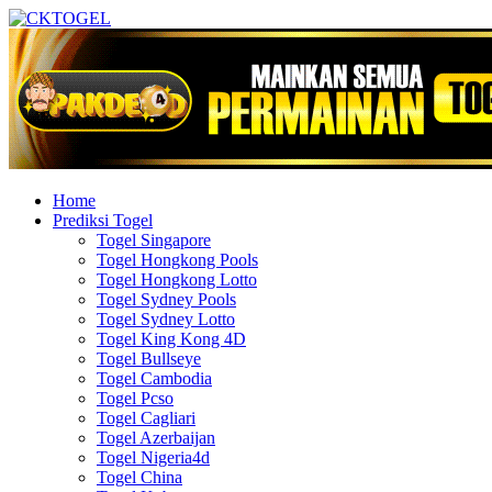
Skip
to
content
Home
Prediksi Togel
Togel Singapore
Togel Hongkong Pools
Togel Hongkong Lotto
Togel Sydney Pools
Togel Sydney Lotto
Togel King Kong 4D
Togel Bullseye
Togel Cambodia
Togel Pcso
Togel Cagliari
Togel Azerbaijan
Togel Nigeria4d
Togel China