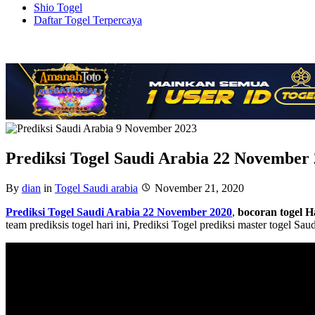
Shio Togel
Daftar Togel Terpercaya
Prediksi Togel Saudi Arabia 22 November
By
dian
in
Togel Saudi arabia
November 21, 2020
Prediksi Togel Saudi Arabia 22 November 2020
,
bocoran togel H
team prediksis togel hari ini, Prediksi Togel prediksi master togel Sau