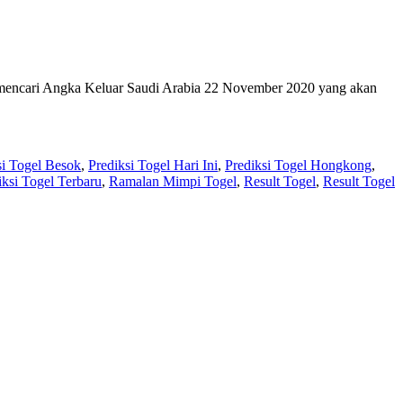
uk mencari Angka Keluar Saudi Arabia 22 November 2020 yang akan
si Togel Besok
,
Prediksi Togel Hari Ini
,
Prediksi Togel Hongkong
,
iksi Togel Terbaru
,
Ramalan Mimpi Togel
,
Result Togel
,
Result Togel