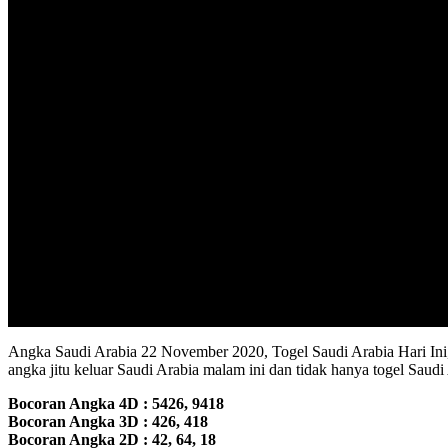
Angka Saudi Arabia 22 November 2020, Togel Saudi Arabia Hari Ini, D
angka jitu keluar Saudi Arabia malam ini dan tidak hanya togel Saud
Bocoran Angka 4D : 5426, 9418
Bocoran Angka 3D : 426, 418
Bocoran Angka 2D : 42, 64, 18