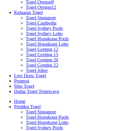
Togel Oregon9
Togel Oregon12
Keluaran Togel
Togel Singapore
Togel Cambodia
Togel Sydney Pools
Togel Sydney Lotto
Togel Hongkong Pools
Togel Hongkong Lotto
Togel Genting 12
Togel Genting 15
Togel Genting 20
Togel Genting 22
Togel Johor
Live Draw Togel
Promosi
Shio Togel
Daftar Togel Terpercaya
Home
Prediksi Togel
Togel Singapore
Togel Hongkong Pools
Togel Hongkong Lotto
Togel Sydney Pools