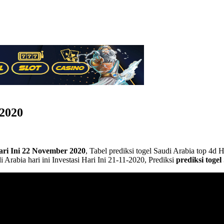
 2020
ari Ini 22 November 2020
, Tabel prediksi togel Saudi Arabia top 4d H
di Arabia hari ini Investasi Hari Ini 21-11-2020, Prediksi
prediksi togel