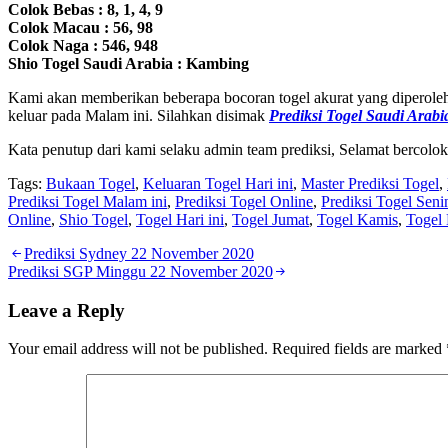
Colok Bebas : 8, 1, 4, 9
Colok Macau : 56, 98
Colok Naga : 546, 948
Shio Togel Saudi Arabia : Kambing
Kami akan memberikan beberapa bocoran togel akurat yang diperoleh
keluar pada Malam ini. Silahkan disimak
Prediksi Togel Saudi Arabi
Kata penutup dari kami selaku admin team prediksi, Selamat bercolok
Tags:
Bukaan Togel
,
Keluaran Togel Hari ini
,
Master Prediksi Togel
,
Prediksi Togel Malam ini
,
Prediksi Togel Online
,
Prediksi Togel Seni
Online
,
Shio Togel
,
Togel Hari ini
,
Togel Jumat
,
Togel Kamis
,
Togel
Post
Prediksi Sydney 22 November 2020
Prediksi SGP Minggu 22 November 2020
navigation
Leave a Reply
Your email address will not be published.
Required fields are marked