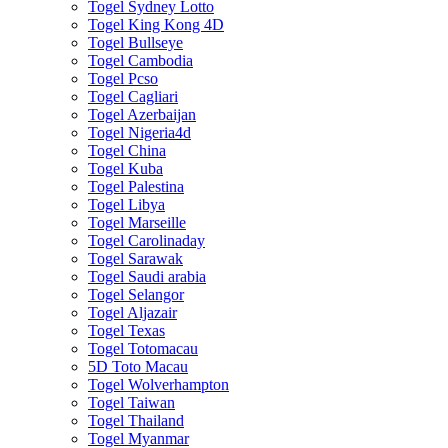
Togel Sydney Lotto
Togel King Kong 4D
Togel Bullseye
Togel Cambodia
Togel Pcso
Togel Cagliari
Togel Azerbaijan
Togel Nigeria4d
Togel China
Togel Kuba
Togel Palestina
Togel Libya
Togel Marseille
Togel Carolinaday
Togel Sarawak
Togel Saudi arabia
Togel Selangor
Togel Aljazair
Togel Texas
Togel Totomacau
5D Toto Macau
Togel Wolverhampton
Togel Taiwan
Togel Thailand
Togel Myanmar