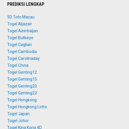
PREDIKSI LENGKAP
5D Toto Macau
Togel Aljazair
Togel Azerbaijan
Togel Bullseye
Togel Cagliari
Togel Cambodia
Togel Carolinaday
Togel China
Togel Genting12
Togel Genting15
Togel Genting20
Togel Genting22
Togel Hongkong
Togel Hongkong Lotto
Togel Japan
Togel Johor
Togel King Kong 4D