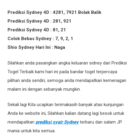
Prediksi Sydney 4D : 4281, 7921 Bolak Balik
Prediksi Sydney 4D : 281, 921
Prediksi Sydney 4D : 81, 21
Colok Bebas Sydney : 7, 9, 2, 1
Shio Sydney Hari Ini : Naga
Silahkan anda pasangkan angka keluaran sidney dari Prediksi
Togel Terbaik kami hari ini pada bandar togel terpercaya
pilihan anda sendiri, semoga anda mendapatkan kemenagan
malam ini dengan sebanyak mungkin.
Sekali lagi Kita ucapkan terimakasih banyak atas kunjungan
Anda ke website ini, Silahkan kalian datang lagi besok untuk
mendapatkan
prediksi syair Sydney
terbaru dan salam JP
mania untuk kita semua.