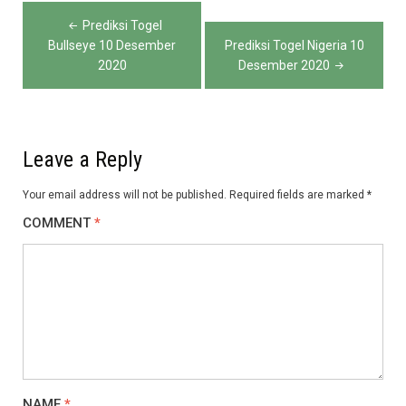
Post
Prediksi Togel
navigation
Bullseye 10 Desember
Prediksi Togel Nigeria 10
2020
Desember 2020
Leave a Reply
Your email address will not be published.
Required fields are marked
*
COMMENT
*
NAME
*