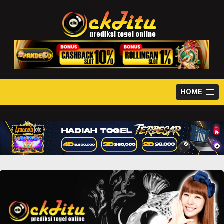
Skip
to
content
HOME