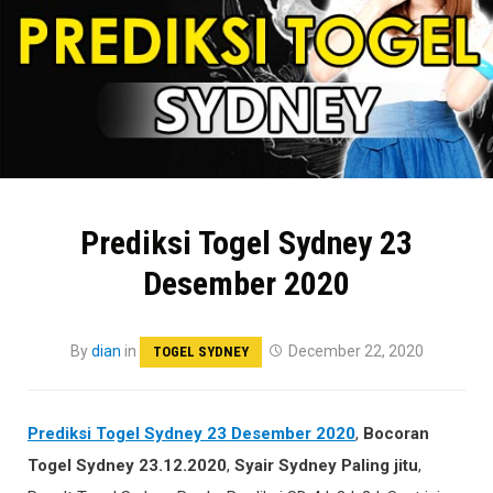
Prediksi Togel Sydney 23
Desember 2020
By
dian
in
December 22, 2020
TOGEL SYDNEY
Prediksi Togel Sydney 23 Desember 2020
,
Bocoran
Togel Sydney 23.12.2020
,
Syair Sydney Paling jitu
,