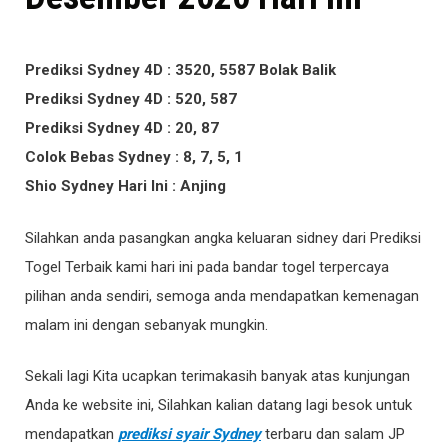
Prediksi Sydney 4D : 3520, 5587 Bolak Balik
Prediksi Sydney 4D : 520, 587
Prediksi Sydney 4D : 20, 87
Colok Bebas Sydney : 8, 7, 5, 1
Shio Sydney Hari Ini : Anjing
Silahkan anda pasangkan angka keluaran sidney dari Prediksi
Togel Terbaik kami hari ini pada bandar togel terpercaya
pilihan anda sendiri, semoga anda mendapatkan kemenagan
malam ini dengan sebanyak mungkin.
Sekali lagi Kita ucapkan terimakasih banyak atas kunjungan
Anda ke website ini, Silahkan kalian datang lagi besok untuk
mendapatkan
prediksi syair Sydney
terbaru dan salam JP