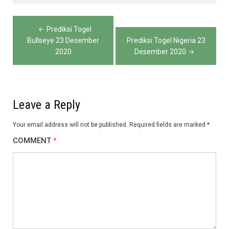
Post
Prediksi Togel
navigation
Bullseye 23 Desember
Prediksi Togel Nigeria 23
2020
Desember 2020
Leave a Reply
Your email address will not be published.
Required fields are marked
*
COMMENT
*