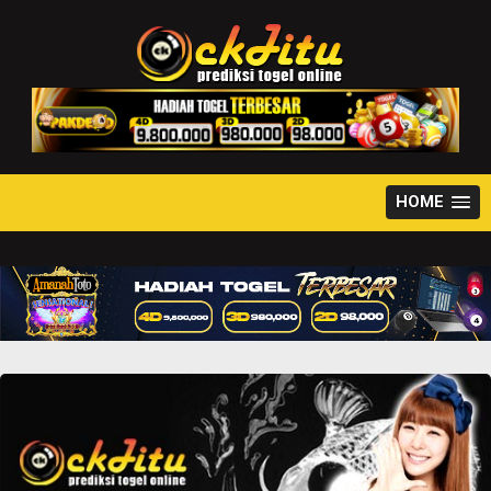
Skip
to
content
HOME