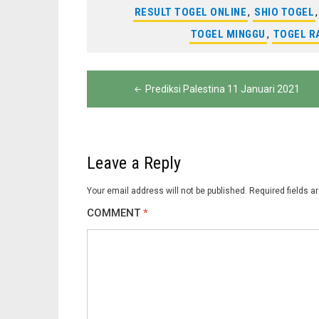
RESULT TOGEL ONLINE
,
SHIO TOGEL
TOGEL MINGGU
,
TOGEL R
Post
Prediksi Palestina 11 Januari 2021
navigation
Leave a Reply
Your email address will not be published.
Required fields 
COMMENT
*