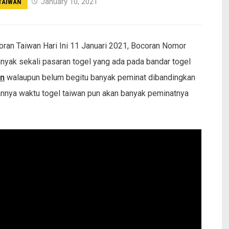
January 10, 2021
TAIWAN
oran Taiwan Hari Ini 11 Januari 2021, Bocoran Nomor
anyak sekali pasaran togel yang ada pada bandar togel
an
walaupun belum begitu banyak peminat dibandingkan
nnya waktu togel taiwan pun akan banyak peminatnya