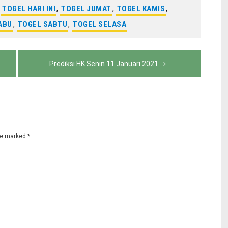
,
TOGEL HARI INI
,
TOGEL JUMAT
,
TOGEL KAMIS
,
ABU
,
TOGEL SABTU
,
TOGEL SELASA
Prediksi HK Senin 11 Januari 2021
are marked
*