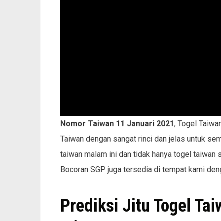
Nomor Taiwan 11 Januari 2021
, Togel Taiwan
Taiwan dengan sangat rinci dan jelas untuk s
taiwan malam ini dan tidak hanya togel taiwan
Bocoran SGP juga tersedia di tempat kami deng
Prediksi Jitu Togel Ta