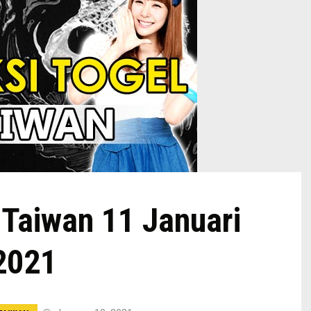
 Taiwan 11 Januari
2021