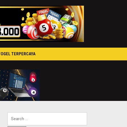
TOGEL TERPERCAYA
Search
for: