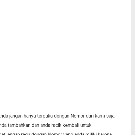
Anda jangan hanya terpaku dengan Nomor dari kami saja,
anda tambahkan dan anda racik kembali untuk
at jangan ragu dengan Nomor yang anda miliki karena