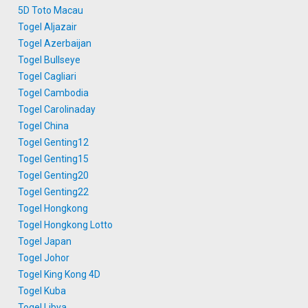
5D Toto Macau
Togel Aljazair
Togel Azerbaijan
Togel Bullseye
Togel Cagliari
Togel Cambodia
Togel Carolinaday
Togel China
Togel Genting12
Togel Genting15
Togel Genting20
Togel Genting22
Togel Hongkong
Togel Hongkong Lotto
Togel Japan
Togel Johor
Togel King Kong 4D
Togel Kuba
Togel Libya