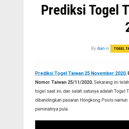
Prediksi Togel
By
dian
in
TOGEL T
Prediksi Togel Taiwan 25 November 2020
,
Nomor Taiwan 25/11/2020
, Sekarang ini tel
togel saat ini, dan salah satunya adalah Toge
dibandingkan pasaran Hongkong Pools namun se
peminatnya pula.