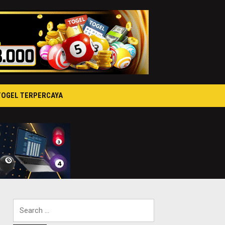
TOGEL TERPERCAYA
Search
for: