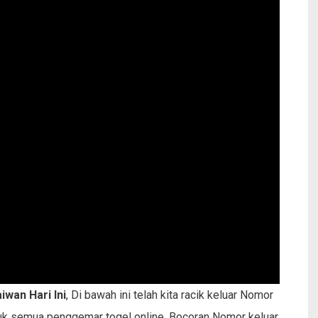
iwan Hari Ini
, Di bawah ini telah kita racik keluar Nomor
ntuk semua penggemar togel online, Bocoran Nomor keluar