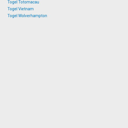
Togel Totomacau
Togel Vietnam
Togel Wolverhampton