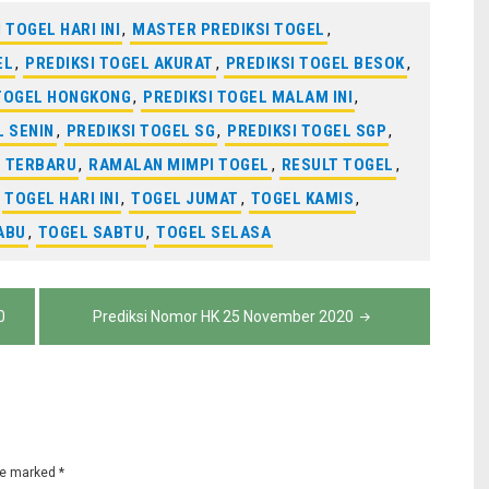
TOGEL HARI INI
,
MASTER PREDIKSI TOGEL
,
EL
,
PREDIKSI TOGEL AKURAT
,
PREDIKSI TOGEL BESOK
,
 TOGEL HONGKONG
,
PREDIKSI TOGEL MALAM INI
,
L SENIN
,
PREDIKSI TOGEL SG
,
PREDIKSI TOGEL SGP
,
L TERBARU
,
RAMALAN MIMPI TOGEL
,
RESULT TOGEL
,
,
TOGEL HARI INI
,
TOGEL JUMAT
,
TOGEL KAMIS
,
ABU
,
TOGEL SABTU
,
TOGEL SELASA
0
Prediksi Nomor HK 25 November 2020
are marked
*