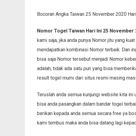
Bocoran Angka Taiwan 25 November 2020 Hari 
Nomor Togel Taiwan Hari Ini 25 November
kami saja, jika anda punya Nomor jitu yang kua
mendapatkan kombinasi Nomor terbaik. Dan ing
bisa saja Nomor tersebut menjadi Nomor keberun
adalah, tidak ada satu pun yang bisa memberika
result togel murni dari situs resmi masing mas
Teruslah anda semua kunjungi website kita in
bisa anda pasangkan dalam bandar togel terbaik
berikan kepada anda semua secara free ya bosku
kami tembus maka anda bisa datang lagi kepa