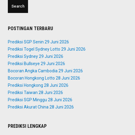
POSTINGAN TERBARU
Prediksi SGP Senin 29 Juni 2026
Prediksi Togel Sydney Lotto 29 Juni 2026
Prediksi Sydney 29 Juni 2026
Prediksi Bullseye 29 Juni 2026
Bocoran Angka Cambodia 29 Juni 2026
Bocoran Hongkong Lotto 28 Juni 2026
Prediksi Hongkong 28 Juni 2026
Prediksi Taiwan 28 Juni 2026
Prediksi SGP Minggu 28 Juni 2026
Prediksi Akurat China 28 Juni 2026
PREDIKSI LENGKAP