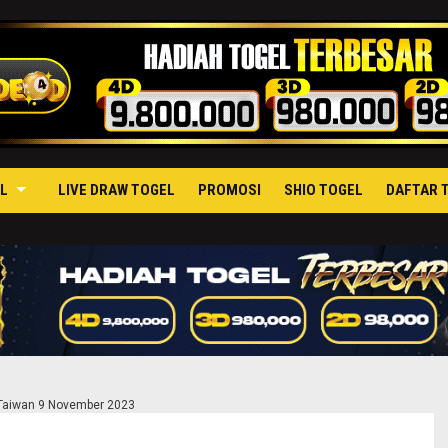
Skip
to
content
L
LIVE DRAW TOGEL
PROMOSI
SHIO TOGEL
DAFTAR 