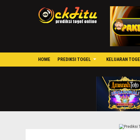
HOME
PREDIKSI TOGEL
KELUARAN TOGE