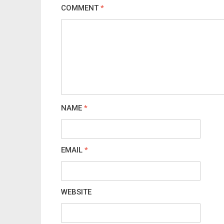
COMMENT
*
NAME
*
EMAIL
*
WEBSITE