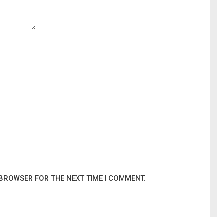
 BROWSER FOR THE NEXT TIME I COMMENT.