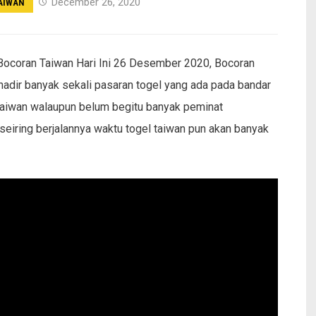
December 26, 2020
AIWAN
 Bocoran Taiwan Hari Ini 26 Desember 2020, Bocoran
hadir banyak sekali pasaran togel yang ada pada bandar
l Taiwan walaupun belum begitu banyak peminat
iring berjalannya waktu togel taiwan pun akan banyak