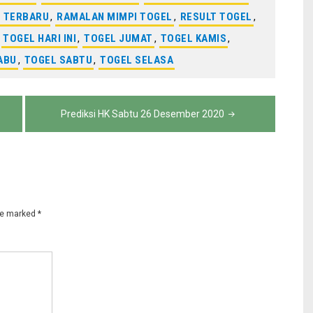
L TERBARU
,
RAMALAN MIMPI TOGEL
,
RESULT TOGEL
,
,
TOGEL HARI INI
,
TOGEL JUMAT
,
TOGEL KAMIS
,
ABU
,
TOGEL SABTU
,
TOGEL SELASA
Prediksi HK Sabtu 26 Desember 2020
are marked
*