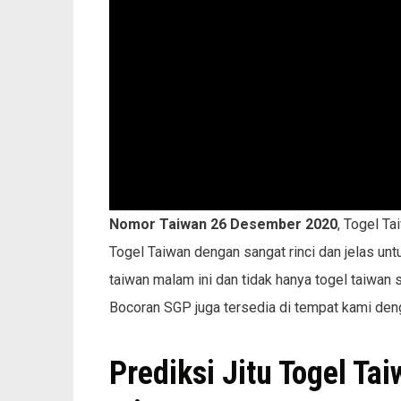
Nomor Taiwan 26 Desember 2020
, Togel Ta
Togel Taiwan dengan sangat rinci dan jelas u
taiwan malam ini dan tidak hanya togel taiwan
Bocoran SGP juga tersedia di tempat kami deng
Prediksi Jitu Togel T