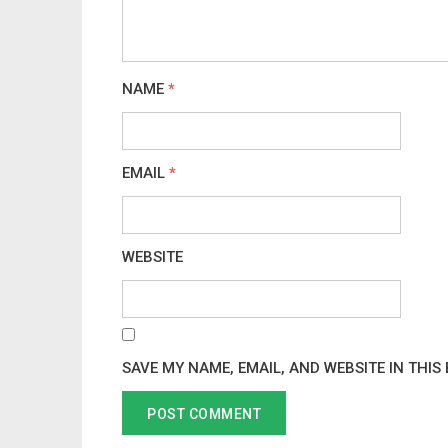
NAME
*
EMAIL
*
WEBSITE
SAVE MY NAME, EMAIL, AND WEBSITE IN THIS