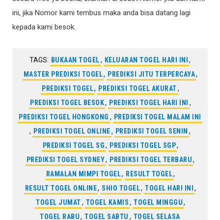
ini, jika Nomor kami tembus maka anda bisa datang lagi
kepada kami besok.
TAGS:
BUKAAN TOGEL
,
KELUARAN TOGEL HARI INI
,
MASTER PREDIKSI TOGEL
,
PREDIKSI JITU TERPERCAYA
,
PREDIKSI TOGEL
,
PREDIKSI TOGEL AKURAT
,
PREDIKSI TOGEL BESOK
,
PREDIKSI TOGEL HARI INI
,
PREDIKSI TOGEL HONGKONG
,
PREDIKSI TOGEL MALAM INI
,
PREDIKSI TOGEL ONLINE
,
PREDIKSI TOGEL SENIN
,
PREDIKSI TOGEL SG
,
PREDIKSI TOGEL SGP
,
PREDIKSI TOGEL SYDNEY
,
PREDIKSI TOGEL TERBARU
,
RAMALAN MIMPI TOGEL
,
RESULT TOGEL
,
RESULT TOGEL ONLINE
,
SHIO TOGEL
,
TOGEL HARI INI
,
TOGEL JUMAT
,
TOGEL KAMIS
,
TOGEL MINGGU
,
TOGEL RABU
,
TOGEL SABTU
,
TOGEL SELASA