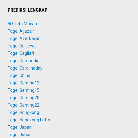
PREDIKSI LENGKAP
5D Toto Macau
Togel Aljazair
Togel Azerbaijan
Togel Bullseye
Togel Cagliari
Togel Cambodia
Togel Carolinaday
Togel China
Togel Genting12
Togel Genting15
Togel Genting20
Togel Genting22
Togel Hongkong
Togel Hongkong Lotto
Togel Japan
Togel Johor