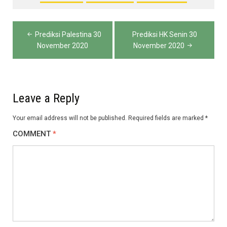
Post
Prediksi Palestina 30
Prediksi HK Senin 30
navigation
November 2020
November 2020
Leave a Reply
Your email address will not be published.
Required fields are marked
*
COMMENT
*