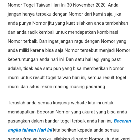
Nomor Togel Taiwan Hari Ini 30 November 2020, Anda
jangan hanya terpaku dengan Nomor dari kami saja, jika
anda punya Nomor jitu yang kuat silahkan anda tambahkan
dan anda racik kembali untuk mendapatkan kombinasi
Nomor terbaik. Dan ingat jangan ragu dengan Nomor yang
anda miliki karena bisa saja Nomor tersebut menjadi Nomor
keberuntungan anda hari ini. Dan satu hal lagi yang pasti
adalah, tidak ada satu pun yang bisa memberikan Nomor
murni untuk result togel taiwan hari ini, semua result togel
murni dari situs resmi masing masing pasarang.
Teruslah anda semua kunjungi website kita ini untuk
mendapatkan Bocoran Nomor yang akurat yang bisa anda
pasangkan dalam bandar togel terbaik anda hari ini,
Bocoran
angka taiwan Hari Ini
kita berikan kepada anda semua
secara free ya bosku, silahkan di sedot Nomor jitu dari kami