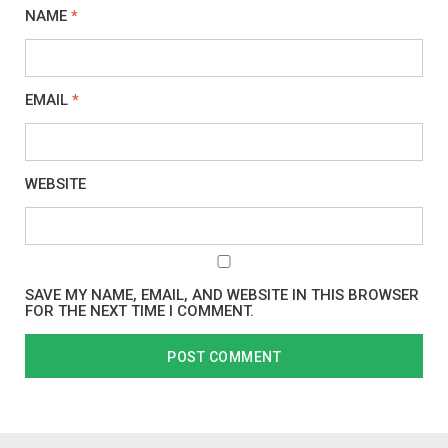
NAME
*
EMAIL
*
WEBSITE
SAVE MY NAME, EMAIL, AND WEBSITE IN THIS BROWSER
FOR THE NEXT TIME I COMMENT.