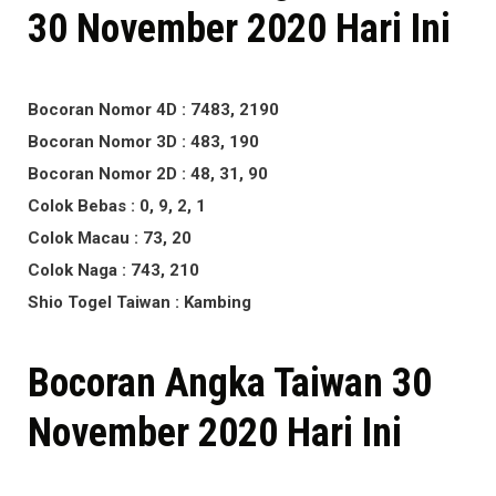
30 November 2020 Hari Ini
Bocoran Nomor 4D : 7483, 2190
Bocoran Nomor 3D : 483, 190
Bocoran Nomor 2D : 48, 31, 90
Colok Bebas : 0, 9, 2, 1
Colok Macau : 73, 20
Colok Naga : 743, 210
Shio Togel Taiwan : Kambing
Bocoran Angka Taiwan 30
November 2020 Hari Ini