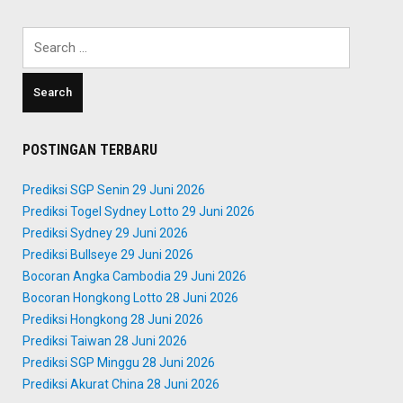
Search
for:
POSTINGAN TERBARU
Prediksi SGP Senin 29 Juni 2026
Prediksi Togel Sydney Lotto 29 Juni 2026
Prediksi Sydney 29 Juni 2026
Prediksi Bullseye 29 Juni 2026
Bocoran Angka Cambodia 29 Juni 2026
Bocoran Hongkong Lotto 28 Juni 2026
Prediksi Hongkong 28 Juni 2026
Prediksi Taiwan 28 Juni 2026
Prediksi SGP Minggu 28 Juni 2026
Prediksi Akurat China 28 Juni 2026