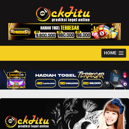
Skip
to
content
HOME