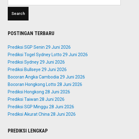
for:
POSTINGAN TERBARU
Prediksi SGP Senin 29 Juni 2026
Prediksi Togel Sydney Lotto 29 Juni 2026
Prediksi Sydney 29 Juni 2026
Prediksi Bullseye 29 Juni 2026
Bocoran Angka Cambodia 29 Juni 2026
Bocoran Hongkong Lotto 28 Juni 2026
Prediksi Hongkong 28 Juni 2026
Prediksi Taiwan 28 Juni 2026
Prediksi SGP Minggu 28 Juni 2026
Prediksi Akurat China 28 Juni 2026
PREDIKSI LENGKAP