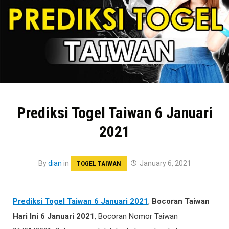
Prediksi Togel Taiwan 6 Januari
2021
By
dian
in
January 6, 2021
TOGEL TAIWAN
Prediksi Togel Taiwan 6 Januari 2021
,
Bocoran Taiwan
Hari Ini 6 Januari 2021
, Bocoran Nomor Taiwan