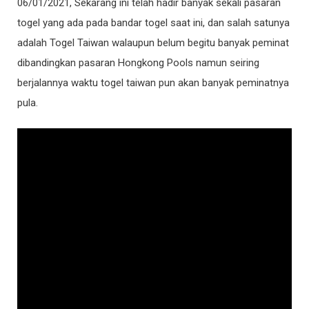
06/01/2021, Sekarang ini telah hadir banyak sekali pasaran
togel yang ada pada bandar togel saat ini, dan salah satunya
adalah Togel Taiwan walaupun belum begitu banyak peminat
dibandingkan pasaran Hongkong Pools namun seiring
berjalannya waktu togel taiwan pun akan banyak peminatnya
pula.