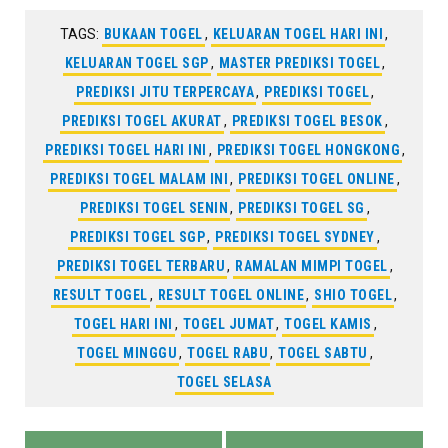
TAGS:
BUKAAN TOGEL
,
KELUARAN TOGEL HARI INI
,
KELUARAN TOGEL SGP
,
MASTER PREDIKSI TOGEL
,
PREDIKSI JITU TERPERCAYA
,
PREDIKSI TOGEL
,
PREDIKSI TOGEL AKURAT
,
PREDIKSI TOGEL BESOK
,
PREDIKSI TOGEL HARI INI
,
PREDIKSI TOGEL HONGKONG
,
PREDIKSI TOGEL MALAM INI
,
PREDIKSI TOGEL ONLINE
,
PREDIKSI TOGEL SENIN
,
PREDIKSI TOGEL SG
,
PREDIKSI TOGEL SGP
,
PREDIKSI TOGEL SYDNEY
,
PREDIKSI TOGEL TERBARU
,
RAMALAN MIMPI TOGEL
,
RESULT TOGEL
,
RESULT TOGEL ONLINE
,
SHIO TOGEL
,
TOGEL HARI INI
,
TOGEL JUMAT
,
TOGEL KAMIS
,
TOGEL MINGGU
,
TOGEL RABU
,
TOGEL SABTU
,
TOGEL SELASA