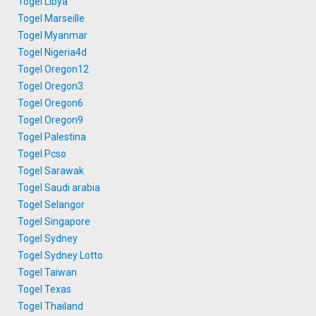
Togel Libya
Togel Marseille
Togel Myanmar
Togel Nigeria4d
Togel Oregon12
Togel Oregon3
Togel Oregon6
Togel Oregon9
Togel Palestina
Togel Pcso
Togel Sarawak
Togel Saudi arabia
Togel Selangor
Togel Singapore
Togel Sydney
Togel Sydney Lotto
Togel Taiwan
Togel Texas
Togel Thailand