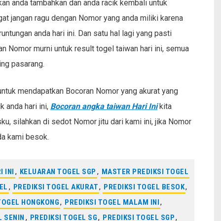
ahkan anda tambahkan dan anda racik kembali untuk
at jangan ragu dengan Nomor yang anda miliki karena
tungan anda hari ini. Dan satu hal lagi yang pasti
n Nomor murni untuk result togel taiwan hari ini, semua
ing pasarang.
i untuk mendapatkan Bocoran Nomor yang akurat yang
 anda hari ini,
Bocoran angka taiwan Hari Ini
kita
, silahkan di sedot Nomor jitu dari kami ini, jika Nomor
da kami besok.
 INI
,
KELUARAN TOGEL SGP
,
MASTER PREDIKSI TOGEL
EL
,
PREDIKSI TOGEL AKURAT
,
PREDIKSI TOGEL BESOK
,
 TOGEL HONGKONG
,
PREDIKSI TOGEL MALAM INI
,
L SENIN
,
PREDIKSI TOGEL SG
,
PREDIKSI TOGEL SGP
,