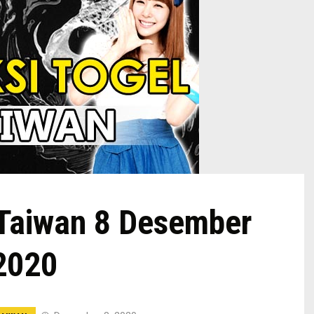
 Taiwan 8 Desember
2020