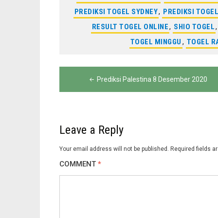
PREDIKSI TOGEL SYDNEY
,
PREDIKSI TOGE
RESULT TOGEL ONLINE
,
SHIO TOGEL
TOGEL MINGGU
,
TOGEL R
Post
Prediksi Palestina 8 Desember 2020
navigation
Leave a Reply
Your email address will not be published.
Required fields 
COMMENT
*