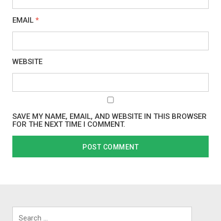
EMAIL
*
WEBSITE
SAVE MY NAME, EMAIL, AND WEBSITE IN THIS BROWSER
FOR THE NEXT TIME I COMMENT.
Search