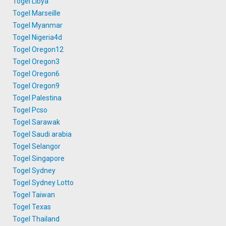
Togel Libya
Togel Marseille
Togel Myanmar
Togel Nigeria4d
Togel Oregon12
Togel Oregon3
Togel Oregon6
Togel Oregon9
Togel Palestina
Togel Pcso
Togel Sarawak
Togel Saudi arabia
Togel Selangor
Togel Singapore
Togel Sydney
Togel Sydney Lotto
Togel Taiwan
Togel Texas
Togel Thailand