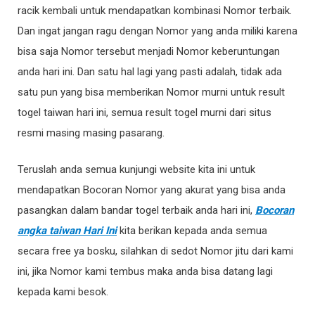
racik kembali untuk mendapatkan kombinasi Nomor terbaik.
Dan ingat jangan ragu dengan Nomor yang anda miliki karena
bisa saja Nomor tersebut menjadi Nomor keberuntungan
anda hari ini. Dan satu hal lagi yang pasti adalah, tidak ada
satu pun yang bisa memberikan Nomor murni untuk result
togel taiwan hari ini, semua result togel murni dari situs
resmi masing masing pasarang.
Teruslah anda semua kunjungi website kita ini untuk
mendapatkan Bocoran Nomor yang akurat yang bisa anda
pasangkan dalam bandar togel terbaik anda hari ini,
Bocoran
angka taiwan Hari Ini
kita berikan kepada anda semua
secara free ya bosku, silahkan di sedot Nomor jitu dari kami
ini, jika Nomor kami tembus maka anda bisa datang lagi
kepada kami besok.