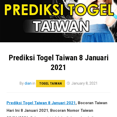
Prediksi Togel Taiwan 8 Januari
2021
By
dian
in
January 8, 2021
TOGEL TAIWAN
Prediksi Togel Taiwan 8 Januari 2021
,
Bocoran Taiwan
Hari Ini 8 Januari 2021
,
Bocoran Nomor Taiwan