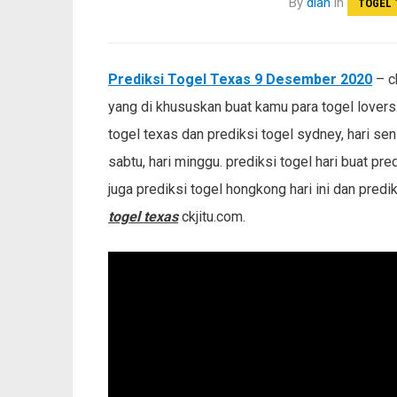
By
dian
in
TOGEL 
Prediksi Togel Texas 9 Desember 2020
– ck
yang di khususkan buat kamu para togel lover
togel texas dan prediksi togel sydney, hari senin
sabtu, hari minggu. prediksi togel hari buat pr
juga prediksi togel hongkong hari ini dan predik
togel texas
ckjitu.com.