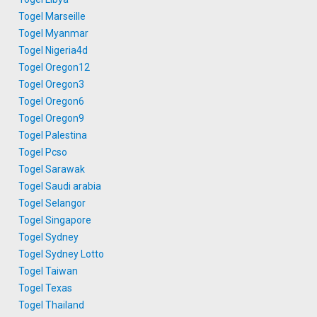
Togel Marseille
Togel Myanmar
Togel Nigeria4d
Togel Oregon12
Togel Oregon3
Togel Oregon6
Togel Oregon9
Togel Palestina
Togel Pcso
Togel Sarawak
Togel Saudi arabia
Togel Selangor
Togel Singapore
Togel Sydney
Togel Sydney Lotto
Togel Taiwan
Togel Texas
Togel Thailand