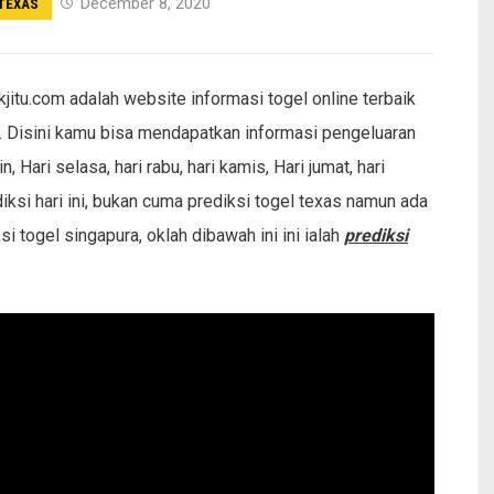
December 8, 2020
TEXAS
jitu.com adalah website informasi togel online terbaik
s. Disini kamu bisa mendapatkan informasi pengeluaran
, Hari selasa, hari rabu, hari kamis, Hari jumat, hari
ediksi hari ini, bukan cuma prediksi togel texas namun ada
si togel singapura, oklah dibawah ini ini ialah
prediksi