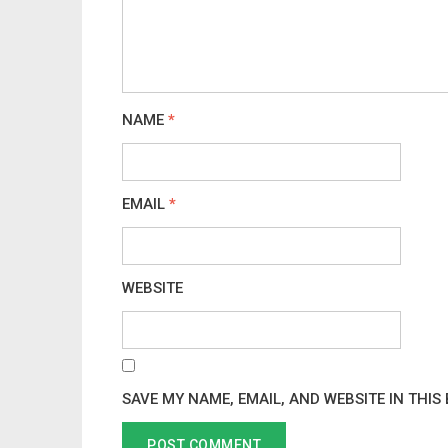
NAME
*
EMAIL
*
WEBSITE
SAVE MY NAME, EMAIL, AND WEBSITE IN THIS