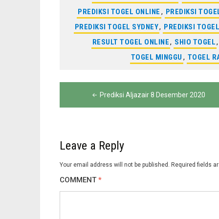
PREDIKSI TOGEL ONLINE
,
PREDIKSI TOGE
PREDIKSI TOGEL SYDNEY
,
PREDIKSI TOGE
RESULT TOGEL ONLINE
,
SHIO TOGEL
TOGEL MINGGU
,
TOGEL R
Post
Prediksi Aljazair 8 Desember 2020
navigation
Leave a Reply
Your email address will not be published.
Required fields 
COMMENT
*