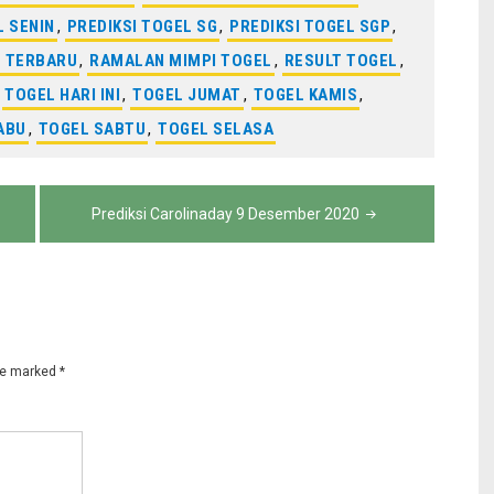
L SENIN
,
PREDIKSI TOGEL SG
,
PREDIKSI TOGEL SGP
,
L TERBARU
,
RAMALAN MIMPI TOGEL
,
RESULT TOGEL
,
,
TOGEL HARI INI
,
TOGEL JUMAT
,
TOGEL KAMIS
,
ABU
,
TOGEL SABTU
,
TOGEL SELASA
Prediksi Carolinaday 9 Desember 2020
are marked
*