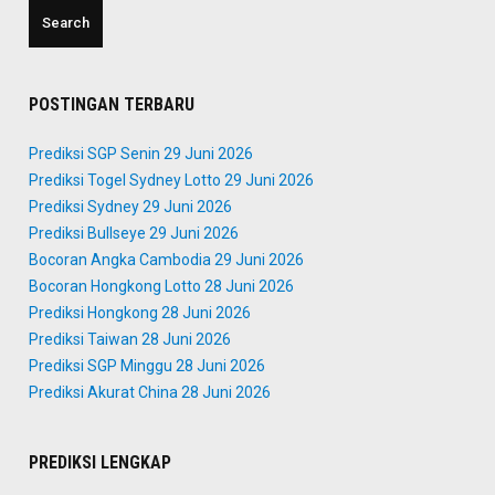
POSTINGAN TERBARU
Prediksi SGP Senin 29 Juni 2026
Prediksi Togel Sydney Lotto 29 Juni 2026
Prediksi Sydney 29 Juni 2026
Prediksi Bullseye 29 Juni 2026
Bocoran Angka Cambodia 29 Juni 2026
Bocoran Hongkong Lotto 28 Juni 2026
Prediksi Hongkong 28 Juni 2026
Prediksi Taiwan 28 Juni 2026
Prediksi SGP Minggu 28 Juni 2026
Prediksi Akurat China 28 Juni 2026
PREDIKSI LENGKAP