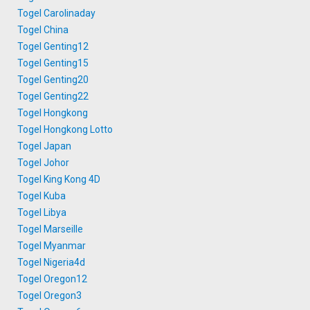
Togel Carolinaday
Togel China
Togel Genting12
Togel Genting15
Togel Genting20
Togel Genting22
Togel Hongkong
Togel Hongkong Lotto
Togel Japan
Togel Johor
Togel King Kong 4D
Togel Kuba
Togel Libya
Togel Marseille
Togel Myanmar
Togel Nigeria4d
Togel Oregon12
Togel Oregon3